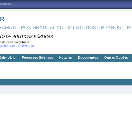
adêmicas
UR
AMA DE PÓS-GRADUAÇÃO EM ESTUDOS URBANOS E RE
TO DE POLÍTICAS PÚBLICAS
aide.pessoa@ufrn.br
sgraduacao.ufrn.br/ppeur
Calendário
Processos Seletivos
Notícias
Documentos
Outras Opções