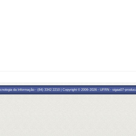
cnologia da Informação - (84) 3342 2210 | Copyright © 2006-2026 - UFRN - sigaa07-produca