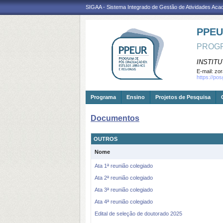
SIGAA - Sistema Integrado de Gestão de Atividades Ac
PPE
PROGR
INSTITU
E-mail:
zor
https://po
Programa
Ensino
Projetos de Pesquisa
Documentos
OUTROS
Nome
Ata 1ª reunião colegiado
Ata 2ª reunião colegiado
Ata 3ª reunião colegiado
Ata 4ª reunião colegiado
Edital de seleção de doutorado 2025