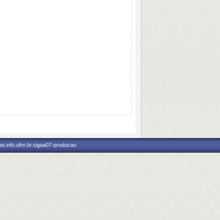
o.info.ufrn.br.sigaa07-producao