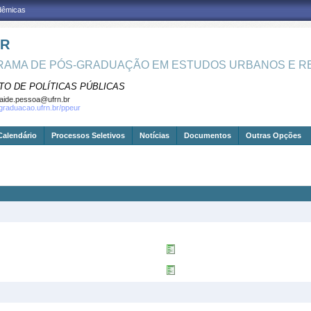
adêmicas
UR
AMA DE PÓS-GRADUAÇÃO EM ESTUDOS URBANOS E RE
TO DE POLÍTICAS PÚBLICAS
aide.pessoa@ufrn.br
sgraduacao.ufrn.br/ppeur
Calendário
Processos Seletivos
Notícias
Documentos
Outras Opções