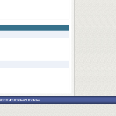
o.info.ufrn.br.sigaa06-producao