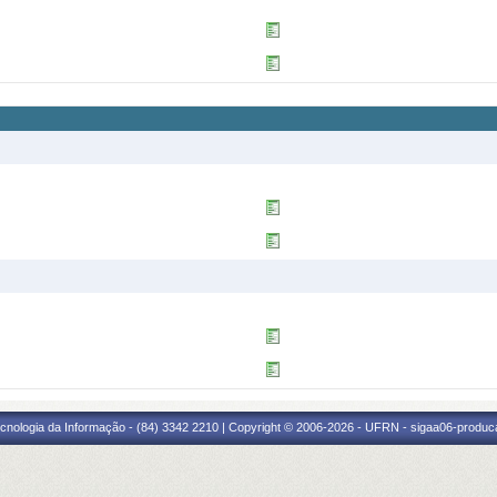
cnologia da Informação - (84) 3342 2210 | Copyright © 2006-2026 - UFRN - sigaa06-produca