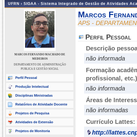
UFRN ›
SIGAA - Sistema Integrado de Gestão de Atividades A
Marcos Fernan
APS - DEPARTAMEN
Perfil Pessoal
Descrição pessoa
MARCOS FERNANDO MACHADO DE
não informada
MEDEIROS
DEPARTAMENTO DE ADMINISTRAÇÃO
Formação acadêmi
PUBLICA E GESTÃO SOCIAL
profissional, etc.
Perfil Pessoal
Produção Intelectual
não informada
Disciplinas Ministradas
Áreas de Interes
Relatórios de Atividade Docente
não informadas
Projetos de Pesquisa
Currículo Lattes:
Atividades de Extensão
Projetos de Monitoria
http://lattes.c