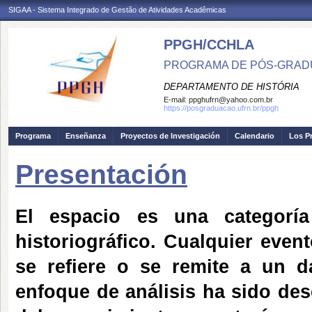
SIGAA - Sistema Integrado de Gestão de Atividades Acadêmicas
PPGH/CCHLA
PROGRAMA DE PÓS-GRAD
DEPARTAMENTO DE HISTÓRIA
E-mail:
ppghufrn@yahoo.com.br
https://posgraduacao.ufrn.br/ppgh
Programa
Enseñanza
Proyectos de Investigación
Calendario
Los P
Presentación
El espacio es una categoría
historiográfico. Cualquier even
se refiere o se remite a un d
enfoque de análisis ha sido de