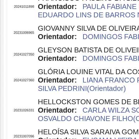
Orientador:
PAULA FABIANE 
20241011898
EDUARDO LINS DE BARROS N
GIOVANNY SILVA DE OLIVEIR
20231006965
Orientador:
DOMINGOS FABI
GLEYSON BATISTA DE OLIVE
20241027350
Orientador:
DOMINGOS FABI
GLÓRIA LOUINE VITAL DA CO
Orientador:
LIANA FRANCO P
20241027360
SILVA PEDRINI(Orientador)
HELLOCKSTON GOMES DE B
Orientador:
CARLA WILZA SO
20231026331
OSVALDO CHIAVONE FILHO(Or
HELOÍSA SILVA SARAIVA GO
20231007096