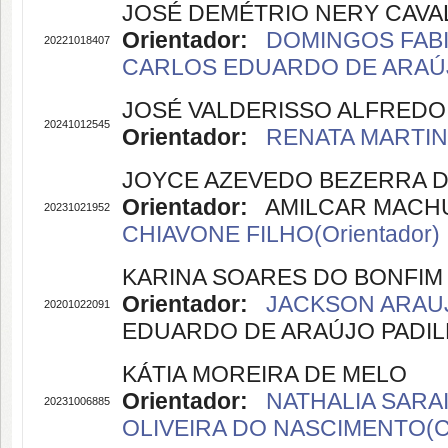
JOSÉ DEMÉTRIO NERY CAV
Orientador:
DOMINGOS FABI
20221018407
CARLOS EDUARDO DE ARAÚJO
JOSÉ VALDERISSO ALFREDO
20241012545
Orientador:
RENATA MARTINS
JOYCE AZEVEDO BEZERRA 
Orientador:
AMILCAR MACHULE
20231021952
CHIAVONE FILHO(Orientador)
KARINA SOARES DO BONFIM
Orientador:
JACKSON ARAUJO
20201022091
EDUARDO DE ARAÚJO PADILHA
KÁTIA MOREIRA DE MELO
Orientador:
NATHALIA SARAI
20231006885
OLIVEIRA DO NASCIMENTO(Co