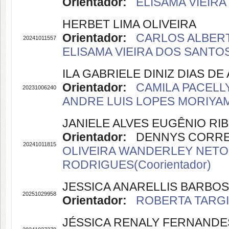
Orientador:
ELISAMA VIEIRA
HERBET LIMA OLIVEIRA
Orientador:
CARLOS ALBERT
20241011557
ELISAMA VIEIRA DOS SANTOS(
ILA GABRIELE DINIZ DIAS D
Orientador:
CAMILA PACELL
20231006240
ANDRE LUIS LOPES MORIYAMA
JANIELE ALVES EUGÊNIO RI
Orientador:
DENNYS CORREIA 
20241011815
OLIVEIRA WANDERLEY NETO(
RODRIGUES(Coorientador)
JESSICA ANARELLIS BARBO
20251029958
Orientador:
ROBERTA TARGIN
JÉSSICA RENALY FERNANDE