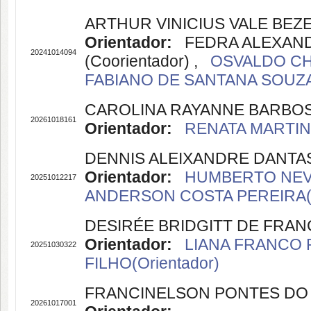
ARTHUR VINICIUS VALE BEZ
Orientador:
FEDRA ALEXAND
20241014094
(Coorientador) ,
OSVALDO CHI
FABIANO DE SANTANA SOUZA(
CAROLINA RAYANNE BARBO
20261018161
Orientador:
RENATA MARTINS
DENNIS ALEIXANDRE DANTA
Orientador:
HUMBERTO NEVES
20251012217
ANDERSON COSTA PEREIRA(C
DESIRÉE BRIDGITT DE FRA
Orientador:
LIANA FRANCO P
20251030322
FILHO(Orientador)
FRANCINELSON PONTES DO
20261017001