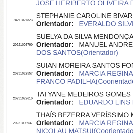
JOSE HERIBERTO OLIVEIRA D
STEPHANIE CAROLINE BIVAR
20211027823
Orientador:
EVERALDO SILVI
SUELYA DA SILVA MENDONÇA
Orientador:
MANUEL ANDRES 
20221003790
DOS SANTOS(Orientador)
SUIAN MOREIRA SANTOS FO
Orientador:
MARCIA REGINA 
20231022557
FRANCO PADILHA(Coorientado
TATYANE MEDEIROS GOMES D
20231029610
Orientador:
EDUARDO LINS 
THAÍS BEZERRA VERÍSSIMO 
Orientador:
MARCIA REGINA 
20231006947
NICOLAU MATSUI(Coorientado