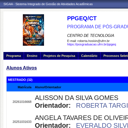
SIGAA - Sistema Integrado de Gestão de Atividades Acadêmicas
PPGEQ/CT
PROGRAMA DE PÓS-GRAD
CENTRO DE TECNOLOGIA
E-mail:
roberta.hoskin@ufrn.br
https://posgraduacao.ufrn.br/ppgeq
Programa
Ensino
Projetos de Pesquisa
Calendário
Processos Selet
Alunos Ativos
MESTRADO (32)
Matrícula
Aluno/Orientador
ALISSON DA SILVA GOMES
20261016668
Orientador:
ROBERTA TARGIN
ANGELA TAVARES DE OLIVEI
20251031633
Orientador:
EVERALDO SILVI