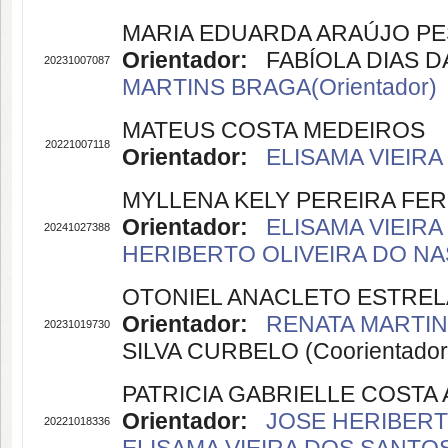
MARIA EDUARDA ARAÚJO P
Orientador:
FABÍOLA DIAS DA
20231007087
MARTINS BRAGA(Orientador)
MATEUS COSTA MEDEIROS
20221007118
Orientador:
ELISAMA VIEIRA
MYLLENA KELY PEREIRA FE
Orientador:
ELISAMA VIEIRA
20241027388
HERIBERTO OLIVEIRA DO NAS
OTONIEL ANACLETO ESTREL
Orientador:
RENATA MARTINS
20231019730
SILVA CURBELO (Coorientador
PATRICIA GABRIELLE COST
Orientador:
JOSE HERIBERT
20221018336