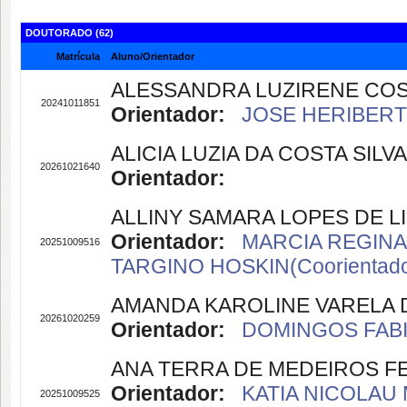
DOUTORADO (62)
Matrícula
Aluno/Orientador
ALESSANDRA LUZIRENE COS
20241011851
Orientador:
JOSE HERIBERTO
ALICIA LUZIA DA COSTA SILVA
20261021640
Orientador:
ALLINY SAMARA LOPES DE L
Orientador:
MARCIA REGINA 
20251009516
TARGINO HOSKIN(Coorientado
AMANDA KAROLINE VARELA 
20261020259
Orientador:
DOMINGOS FABI
ANA TERRA DE MEDEIROS FE
Orientador:
KATIA NICOLAU 
20251009525