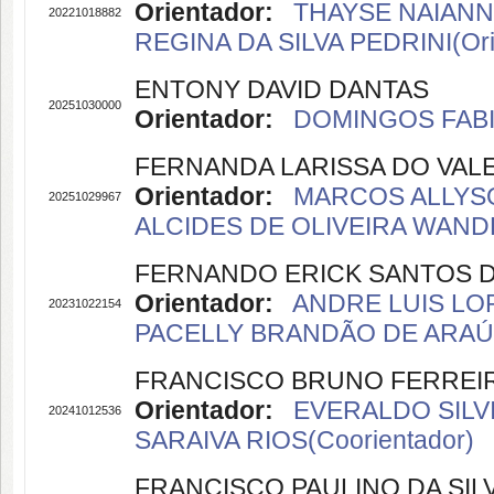
Orientador:
THAYSE NAIANNE
20221018882
REGINA DA SILVA PEDRINI(Ori
ENTONY DAVID DANTAS
20251030000
Orientador:
DOMINGOS FABI
FERNANDA LARISSA DO VAL
Orientador:
MARCOS ALLYSO
20251029967
ALCIDES DE OLIVEIRA WANDE
FERNANDO ERICK SANTOS D
Orientador:
ANDRE LUIS LOP
20231022154
PACELLY BRANDÃO DE ARAÚJO
FRANCISCO BRUNO FERREIR
Orientador:
EVERALDO SILVI
20241012536
SARAIVA RIOS(Coorientador)
FRANCISCO PAULINO DA SIL