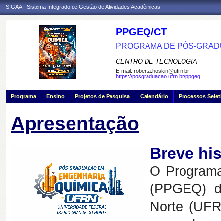
SIGAA - Sistema Integrado de Gestão de Atividades Acadêmicas
PPGEQ/CT
PROGRAMA DE PÓS-GRAD
CENTRO DE TECNOLOGIA
E-mail:
roberta.hoskin@ufrn.br
https://posgraduacao.ufrn.br/ppgeq
Programa
Ensino
Projetos de Pesquisa
Calendário
Processos Selet
Apresentação
Breve his
O Programa
(PPGEQ) d
Norte (UFR