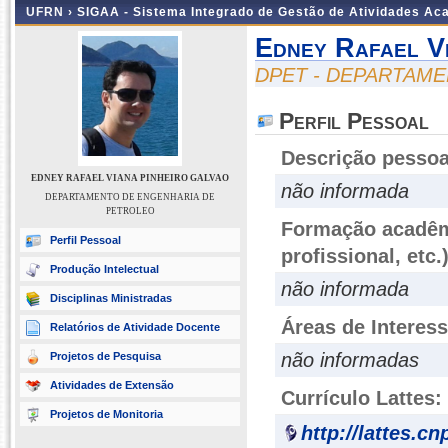
UFRN ›
SIGAA - Sistema Integrado de Gestão de Atividades A
Edney Rafael V
DPET - DEPARTAM
Perfil Pessoal
Descrição pessoa
EDNEY RAFAEL VIANA PINHEIRO GALVAO
não informada
DEPARTAMENTO DE ENGENHARIA DE
PETROLEO
Formação acadêmi
Perfil Pessoal
profissional, etc.
Produção Intelectual
não informada
Disciplinas Ministradas
Áreas de Interes
Relatórios de Atividade Docente
não informadas
Projetos de Pesquisa
Atividades de Extensão
Currículo Lattes:
Projetos de Monitoria
http://lattes.c