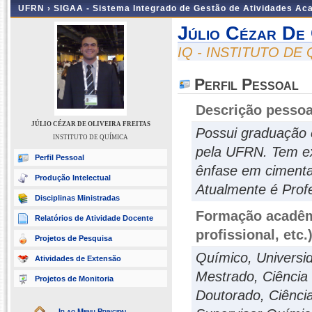
UFRN ›
SIGAA - Sistema Integrado de Gestão de Atividades A
Júlio Cézar De 
IQ - INSTITUTO DE
Perfil Pessoal
Descrição pessoa
JÚLIO CÉZAR DE OLIVEIRA FREITAS
Possui graduação
INSTITUTO DE QUÍMICA
pela UFRN. Tem ex
Perfil Pessoal
ênfase em cimentaç
Produção Intelectual
Atualmente é Prof
Disciplinas Ministradas
Formação acadêmi
Relatórios de Atividade Docente
profissional, etc.
Projetos de Pesquisa
Químico, Universi
Atividades de Extensão
Mestrado, Ciência
Projetos de Monitoria
Doutorado, Ciênci
Ir ao Menu Principal