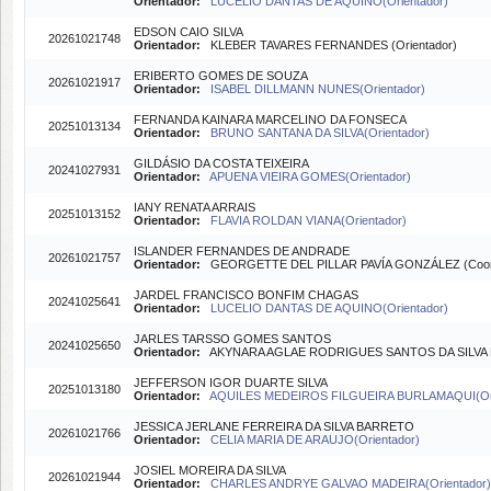
Orientador:
LUCELIO DANTAS DE AQUINO(Orientador)
EDSON CAIO SILVA
20261021748
Orientador:
KLEBER TAVARES FERNANDES (Orientador)
ERIBERTO GOMES DE SOUZA
20261021917
Orientador:
ISABEL DILLMANN NUNES(Orientador)
FERNANDA KAINARA MARCELINO DA FONSECA
20251013134
Orientador:
BRUNO SANTANA DA SILVA(Orientador)
GILDÁSIO DA COSTA TEIXEIRA
20241027931
Orientador:
APUENA VIEIRA GOMES(Orientador)
IANY RENATA ARRAIS
20251013152
Orientador:
FLAVIA ROLDAN VIANA(Orientador)
ISLANDER FERNANDES DE ANDRADE
20261021757
Orientador:
GEORGETTE DEL PILLAR PAVÍA GONZÁLEZ (Coori
JARDEL FRANCISCO BONFIM CHAGAS
20241025641
Orientador:
LUCELIO DANTAS DE AQUINO(Orientador)
JARLES TARSSO GOMES SANTOS
20241025650
Orientador:
AKYNARA AGLAE RODRIGUES SANTOS DA SILVA B
JEFFERSON IGOR DUARTE SILVA
20251013180
Orientador:
AQUILES MEDEIROS FILGUEIRA BURLAMAQUI(Ori
JESSICA JERLANE FERREIRA DA SILVA BARRETO
20261021766
Orientador:
CELIA MARIA DE ARAUJO(Orientador)
JOSIEL MOREIRA DA SILVA
20261021944
Orientador:
CHARLES ANDRYE GALVAO MADEIRA(Orientador)