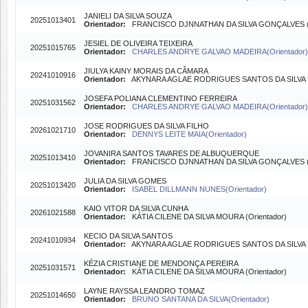
JANIELI DA SILVA SOUZA
20251013401
Orientador:
FRANCISCO DJNNATHAN DA SILVA GONÇALVES (O
JESIEL DE OLIVEIRA TEIXEIRA
20251015765
Orientador:
CHARLES ANDRYE GALVAO MADEIRA(Orientador)
JIULYA KAINY MORAIS DA CÂMARA
20241010916
Orientador:
AKYNARA AGLAE RODRIGUES SANTOS DA SILVA B
JOSEFA POLIANA CLEMENTINO FERREIRA
20251031562
Orientador:
CHARLES ANDRYE GALVAO MADEIRA(Orientador)
JOSE RODRIGUES DA SILVA FILHO
20261021710
Orientador:
DENNYS LEITE MAIA(Orientador)
JOVANIRA SANTOS TAVARES DE ALBUQUERQUE
20251013410
Orientador:
FRANCISCO DJNNATHAN DA SILVA GONÇALVES (O
JULIA DA SILVA GOMES
20251013420
Orientador:
ISABEL DILLMANN NUNES(Orientador)
KAIO VITOR DA SILVA CUNHA
20261021588
Orientador:
KÁTIA CILENE DA SILVA MOURA (Orientador)
KECIO DA SILVA SANTOS
20241010934
Orientador:
AKYNARA AGLAE RODRIGUES SANTOS DA SILVA B
KÉZIA CRISTIANE DE MENDONÇA PEREIRA
20251031571
Orientador:
KÁTIA CILENE DA SILVA MOURA (Orientador)
LAYNE RAYSSA LEANDRO TOMAZ
20251014650
Orientador:
BRUNO SANTANA DA SILVA(Orientador)