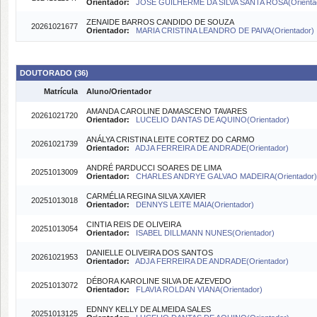
Orientador:
JOSE GUILHERME DA SILVA SANTA ROSA(Orienta
ZENAIDE BARROS CANDIDO DE SOUZA
20261021677
Orientador:
MARIA CRISTINA LEANDRO DE PAIVA(Orientador)
DOUTORADO (36)
Matrícula
Aluno/Orientador
AMANDA CAROLINE DAMASCENO TAVARES
20261021720
Orientador:
LUCELIO DANTAS DE AQUINO(Orientador)
ANÁLYA CRISTINA LEITE CORTEZ DO CARMO
20261021739
Orientador:
ADJA FERREIRA DE ANDRADE(Orientador)
ANDRÉ PARDUCCI SOARES DE LIMA
20251013009
Orientador:
CHARLES ANDRYE GALVAO MADEIRA(Orientador)
CARMÉLIA REGINA SILVA XAVIER
20251013018
Orientador:
DENNYS LEITE MAIA(Orientador)
CINTIA REIS DE OLIVEIRA
20251013054
Orientador:
ISABEL DILLMANN NUNES(Orientador)
DANIELLE OLIVEIRA DOS SANTOS
20261021953
Orientador:
ADJA FERREIRA DE ANDRADE(Orientador)
DÉBORA KAROLINE SILVA DE AZEVEDO
20251013072
Orientador:
FLAVIA ROLDAN VIANA(Orientador)
EDNNY KELLY DE ALMEIDA SALES
20251013125