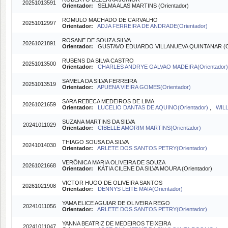
20251013591
Orientador:
SELMA ALAS MARTINS (Orientador)
ROMULO MACHADO DE CARVALHO
20251012997
Orientador:
ADJA FERREIRA DE ANDRADE(Orientador)
ROSANE DE SOUZA SILVA
20261021891
Orientador:
GUSTAVO EDUARDO VILLANUEVA QUINTANAR (Coo
RUBENS DA SILVA CASTRO
20251013500
Orientador:
CHARLES ANDRYE GALVAO MADEIRA(Orientador)
SAMELA DA SILVA FERREIRA
20251013519
Orientador:
APUENA VIEIRA GOMES(Orientador)
SARA REBECA MEDEIROS DE LIMA
20261021659
Orientador:
LUCELIO DANTAS DE AQUINO(Orientador)
,
WIL
SUZANA MARTINS DA SILVA
20241011029
Orientador:
CIBELLE AMORIM MARTINS(Orientador)
THIAGO SOUSA DA SILVA
20241014030
Orientador:
ARLETE DOS SANTOS PETRY(Orientador)
VERÔNICA MARIA OLIVEIRA DE SOUZA
20261021668
Orientador:
KÁTIA CILENE DA SILVA MOURA (Orientador)
VICTOR HUGO DE OLIVEIRA SANTOS
20261021908
Orientador:
DENNYS LEITE MAIA(Orientador)
YAMA ELICE AGUIAR DE OLIVEIRA REGO
20241011056
Orientador:
ARLETE DOS SANTOS PETRY(Orientador)
YANNA BEATRIZ DE MEDEIROS TEIXEIRA
20241011047