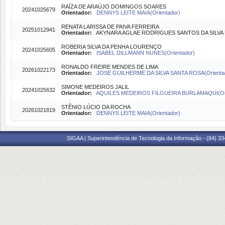
RAÍZA DE ARAÚJO DOMINGOS SOARES
20241025679
Orientador:
DENNYS LEITE MAIA(Orientador)
RENATA LARISSA DE PAIVA FERREIRA
20251012941
Orientador:
AKYNARA AGLAE RODRIGUES SANTOS DA SILVA B
ROBERIA SILVA DA PENHA LOURENÇO
20241025605
Orientador:
ISABEL DILLMANN NUNES(Orientador)
RONALDO FREIRE MENDES DE LIMA
20261022173
Orientador:
JOSE GUILHERME DA SILVA SANTA ROSA(Orienta
SIMONE MEDEIROS JALIL
20241025632
Orientador:
AQUILES MEDEIROS FILGUEIRA BURLAMAQUI(Ori
STÊNIO LÚCIO DA ROCHA
20261021819
Orientador:
DENNYS LEITE MAIA(Orientador)
SIGAA | Superintendência de Tecnologia da Informação - (84) 3