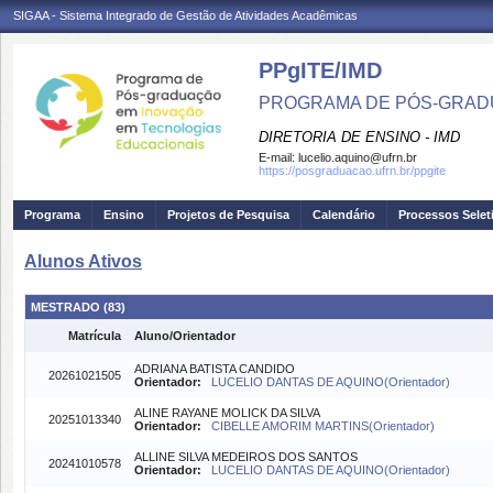
SIGAA - Sistema Integrado de Gestão de Atividades Acadêmicas
PPgITE/IMD
PROGRAMA DE PÓS-GRAD
DIRETORIA DE ENSINO - IMD
E-mail:
lucelio.aquino@ufrn.br
https://posgraduacao.ufrn.br/ppgite
Programa
Ensino
Projetos de Pesquisa
Calendário
Processos Selet
Alunos Ativos
MESTRADO (83)
Matrícula
Aluno/Orientador
ADRIANA BATISTA CANDIDO
20261021505
Orientador:
LUCELIO DANTAS DE AQUINO(Orientador)
ALINE RAYANE MOLICK DA SILVA
20251013340
Orientador:
CIBELLE AMORIM MARTINS(Orientador)
ALLINE SILVA MEDEIROS DOS SANTOS
20241010578
Orientador:
LUCELIO DANTAS DE AQUINO(Orientador)