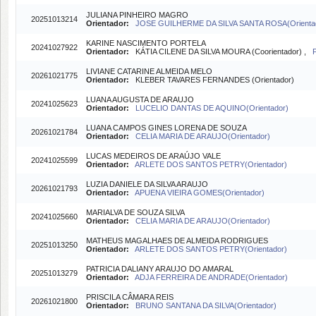
JULIANA PINHEIRO MAGRO
20251013214
Orientador:
JOSE GUILHERME DA SILVA SANTA ROSA(Orienta
KARINE NASCIMENTO PORTELA
20241027922
Orientador:
KÁTIA CILENE DA SILVA MOURA (Coorientador) ,
LIVIANE CATARINE ALMEIDA MELO
20261021775
Orientador:
KLEBER TAVARES FERNANDES (Orientador)
LUANA AUGUSTA DE ARAUJO
20241025623
Orientador:
LUCELIO DANTAS DE AQUINO(Orientador)
LUANA CAMPOS GINES LORENA DE SOUZA
20261021784
Orientador:
CELIA MARIA DE ARAUJO(Orientador)
LUCAS MEDEIROS DE ARAÚJO VALE
20241025599
Orientador:
ARLETE DOS SANTOS PETRY(Orientador)
LUZIA DANIELE DA SILVA ARAUJO
20261021793
Orientador:
APUENA VIEIRA GOMES(Orientador)
MARIALVA DE SOUZA SILVA
20241025660
Orientador:
CELIA MARIA DE ARAUJO(Orientador)
MATHEUS MAGALHAES DE ALMEIDA RODRIGUES
20251013250
Orientador:
ARLETE DOS SANTOS PETRY(Orientador)
PATRICIA DALIANY ARAUJO DO AMARAL
20251013279
Orientador:
ADJA FERREIRA DE ANDRADE(Orientador)
PRISCILA CÂMARA REIS
20261021800
Orientador:
BRUNO SANTANA DA SILVA(Orientador)