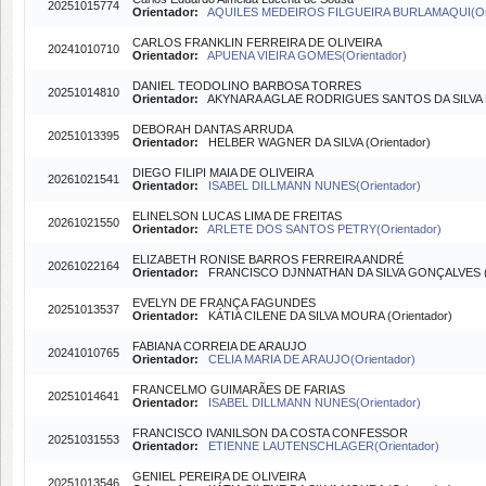
20251015774
Orientador:
AQUILES MEDEIROS FILGUEIRA BURLAMAQUI(Ori
CARLOS FRANKLIN FERREIRA DE OLIVEIRA
20241010710
Orientador:
APUENA VIEIRA GOMES(Orientador)
DANIEL TEODOLINO BARBOSA TORRES
20251014810
Orientador:
AKYNARA AGLAE RODRIGUES SANTOS DA SILVA B
DEBORAH DANTAS ARRUDA
20251013395
Orientador:
HELBER WAGNER DA SILVA (Orientador)
DIEGO FILIPI MAIA DE OLIVEIRA
20261021541
Orientador:
ISABEL DILLMANN NUNES(Orientador)
ELINELSON LUCAS LIMA DE FREITAS
20261021550
Orientador:
ARLETE DOS SANTOS PETRY(Orientador)
ELIZABETH RONISE BARROS FERREIRA ANDRÉ
20261022164
Orientador:
FRANCISCO DJNNATHAN DA SILVA GONÇALVES (O
EVELYN DE FRANÇA FAGUNDES
20251013537
Orientador:
KÁTIA CILENE DA SILVA MOURA (Orientador)
FABIANA CORREIA DE ARAUJO
20241010765
Orientador:
CELIA MARIA DE ARAUJO(Orientador)
FRANCELMO GUIMARÃES DE FARIAS
20251014641
Orientador:
ISABEL DILLMANN NUNES(Orientador)
FRANCISCO IVANILSON DA COSTA CONFESSOR
20251031553
Orientador:
ETIENNE LAUTENSCHLAGER(Orientador)
GENIEL PEREIRA DE OLIVEIRA
20251013546