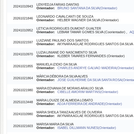
LENYEDJA FARIAS DANTAS
20241010943
Orientador:
BRUNO SANTANA DA SILVA(Orientador)
LEONARDO CAVALCANTI DE SOUZA
20261021846
Orientador:
HELBER WAGNER DA SILVA (Orientador)
LETICIA RODRIGUES DUMONT GUALTER
20241010952
Orientador:
LEBIAM TAMAR GOMES SILVA (Coorientador) ,
AQ
LUIZIANE PAULINO DOS SANTOS
20261021597
Orientador:
AKYNARA AGLAE RODRIGUES SANTOS DA SILVA B
LUZIA LINIANE DO NASCIMENTO SILVA
20241010970
Orientador:
KLEBER TAVARES FERNANDES (Orientador)
MANUELA IZIDIO DA SILVA
20261021855
Orientador:
CHARLES ANDRYE GALVAO MADEIRA(Orientador)
MÁRCIA DÉBORA DA SILVA ALVES
20261021864
Orientador:
JOSE GUILHERME DA SILVA SANTA ROSA(Orienta
MARIA EDVANIA DE MORAIS ARAUJO SILVA
20261021980
Orientador:
CIBELLE AMORIM MARTINS(Orientador)
MARIA LOUIZE DE ALMEIDA LOBATO
20251013448
Orientador:
ADJA FERREIRA DE ANDRADE(Orientador)
MARIA SHEILA TANIZA ALVES DE OLIVEIRA
20241010980
Orientador:
AKYNARA AGLAE RODRIGUES SANTOS DA SILVA B
MARISA MARIA DA SILVA
20261021603
Orientador:
ISABEL DILLMANN NUNES(Orientador)