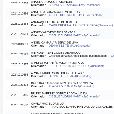
ANA CLARA DA COSTA RANGEL
20251015255
Orientador:
BRUNO SANTANA DA SILVA(Orientador)
ANA LUISA GONZAGA DE MEDEIROS
20241010596
Orientador:
ARLETE DOS SANTOS PETRY(Orientador)
ANA RAQUEL DANTAS DE ALMEIDA
20251013368
Orientador:
MARIA CRISTINA LEANDRO DE PAIVA(Orientador)
ANDREY AZEVEDO DOS SANTOS
20261021514
Orientador:
CIBELLE AMORIM MARTINS(Orientador)
ANGELICA MARIA RIBEIRO DE LIMA
20251013911
Orientador:
DENNYS LEITE MAIA(Orientador)
ANTHONY RYAN GOMES DE ARAUJO
20261021523
Orientador:
Christian Jonathan Angel Rueda (Coorientador) ,
G
APARECIDA FABILÊNYA DA COSTA PAIVA
20251013377
Orientador:
LUCELIO DANTAS DE AQUINO(Orientador)
ARNAUD ANDERSON HOLANDA DE ABREU
20241010685
Orientador:
DENNYS LEITE MAIA(Orientador)
BARBARA CAMPOS GINES LORENA DE SOUZA
20261021828
Orientador:
FLAVIA ROLDAN VIANA(Orientador)
BRUNO MARINHO SOBREIRA DE ALMEIDA
20251013386
Orientador:
CIBELLE AMORIM MARTINS(Orientador)
CAMILA MACIEL DA SILVA
20261021532
Orientador:
FRANCISCO DJNNATHAN DA SILVA GONÇALVES (O
Carlos Eduardo Almeida Lucena de Sousa