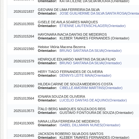
Orientador:
KÁTIA CILENE DA SILVA MOURA (Orientador)
GEOVANI DE LIMA FERREIRA DA SILVA
20261021837
Orientador:
JOSE GUILHERME DA SILVA SANTA ROSA(Orienta
GISELE DE AVILA SOARES MARQUES
20251013555
Orientador:
ETIENNE LAUTENSCHLAGER(Orientador)
HAYONARA INACIA DANTAS DE MEDEIROS
20251015264
Orientador:
KLEBER TAVARES FERNANDES (Orientador)
Heloise Vitória Macena Bezerra
20261021560
Orientador:
BRUNO SANTANA DA SILVA(Orientador)
HENRIQUE EDUARDO MARTINS DA SILVA FILHO
20261021579
Orientador:
BRUNO SANTANA DA SILVA(Orientador)
HERY TIAGO FERNANDES DE OLIVEIRA
20251019970
Orientador:
DENNYS LEITE MAIA(Orientador)
HILDEA CARINE DE SOUZA MEDEIROS COSTA
20241019090
Orientador:
CIBELLE AMORIM MARTINS(Orientador)
IONARA SOUZA DE OLIVEIRA
20251013564
Orientador:
LUCELIO DANTAS DE AQUINO(Orientador)
ÍTALO BERG MARQUES SOUZA DOS REIS
20251013573
Orientador:
GUSTAVO FONTOURA DE SOUZA (Orientador)
IVANA LUÍSA FERREIRA DE MEDEIROS
20241013005
Orientador:
ISABEL DILLMANN NUNES(Orientador)
JACKSON ROBERIO SILVA DOS SANTOS
20241010845
Orientador:
KLEBER TAVARES FERNANDES (Orientador)