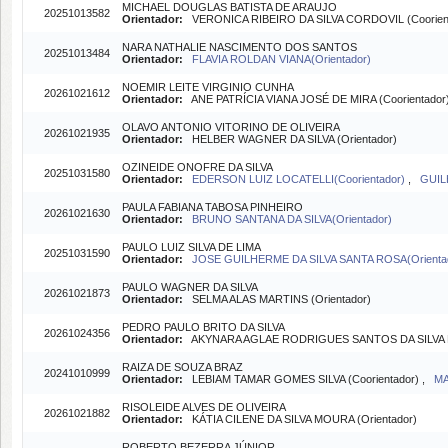
MICHAEL DOUGLAS BATISTA DE ARAUJO
20251013582
Orientador:
VERONICA RIBEIRO DA SILVA CORDOVIL (Coorien
NARA NATHALIE NASCIMENTO DOS SANTOS
20251013484
Orientador:
FLAVIA ROLDAN VIANA(Orientador)
NOEMIR LEITE VIRGINIO CUNHA
20261021612
Orientador:
ANE PATRÍCIA VIANA JOSÉ DE MIRA (Coorientador
OLAVO ANTONIO VITORINO DE OLIVEIRA
20261021935
Orientador:
HELBER WAGNER DA SILVA (Orientador)
OZINEIDE ONOFRE DA SILVA
20251031580
Orientador:
EDERSON LUIZ LOCATELLI(Coorientador)
,
GUIL
PAULA FABIANA TABOSA PINHEIRO
20261021630
Orientador:
BRUNO SANTANA DA SILVA(Orientador)
PAULO LUIZ SILVA DE LIMA
20251031590
Orientador:
JOSE GUILHERME DA SILVA SANTA ROSA(Orienta
PAULO WAGNER DA SILVA
20261021873
Orientador:
SELMA ALAS MARTINS (Orientador)
PEDRO PAULO BRITO DA SILVA
20261024356
Orientador:
AKYNARA AGLAE RODRIGUES SANTOS DA SILVA B
RAIZA DE SOUZA BRAZ
20241010999
Orientador:
LEBIAM TAMAR GOMES SILVA (Coorientador) ,
MA
RISOLEIDE ALVES DE OLIVEIRA
20261021882
Orientador:
KÁTIA CILENE DA SILVA MOURA (Orientador)
ROBERTO BEZERRA JÚNIOR