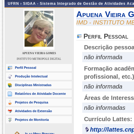
UFRN ›
SIGAA - Sistema Integrado de Gestão de Atividades A
Apuena Vieira 
IMD - INSTITUTO 
Perfil Pessoal
Descrição pessoa
APUENA VIEIRA GOMES
não informada
INSTITUTO METROPOLE DIGITAL
Formação acadêmi
Perfil Pessoal
profissional, etc.
Produção Intelectual
Disciplinas Ministradas
não informada
Relatórios de Atividade Docente
Áreas de Interes
Projetos de Pesquisa
não informadas
Atividades de Extensão
Currículo Lattes:
Projetos de Monitoria
http://lattes.c
Ir ao Menu Principal