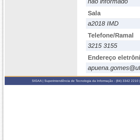
não informado
Sala
a2018 IMD
Telefone/Ramal
3215 3155
Endereço eletrôn
apuena.gomes@uf
SIGAA | Superintendência de Tecnologia da Informação - (84) 3342 2210 