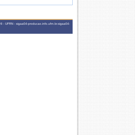
 - UFRN - sigaa04-producao.info.ufrn.br.sigaa04-