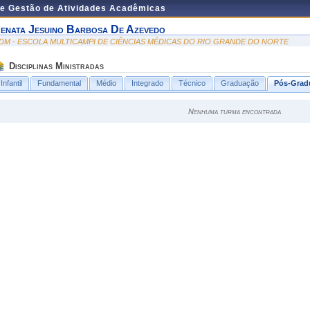
de Gestão de Atividades Acadêmicas
enata Jesuino Barbosa De Azevedo
DM - ESCOLA MULTICAMPI DE CIÊNCIAS MÉDICAS DO RIO GRANDE DO NORTE
Disciplinas Ministradas
Infantil
Fundamental
Médio
Integrado
Técnico
Graduação
Pós-Grad
Nenhuma turma encontrada