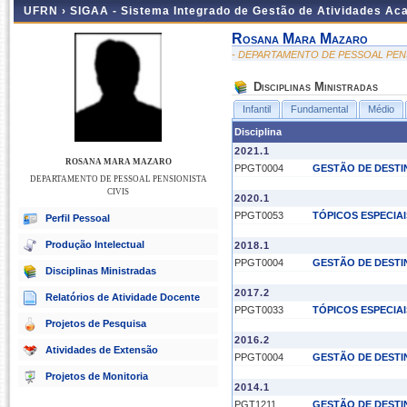
UFRN ›
SIGAA - Sistema Integrado de Gestão de Atividades A
Rosana Mara Mazaro
- DEPARTAMENTO DE PESSOAL PENS
Disciplinas Ministradas
Infantil
Fundamental
Médio
Disciplina
2021.1
ROSANA MARA MAZARO
PPGT0004
GESTÃO DE DESTI
DEPARTAMENTO DE PESSOAL PENSIONISTA
CIVIS
2020.1
PPGT0053
TÓPICOS ESPECIAI
Perfil Pessoal
Produção Intelectual
2018.1
PPGT0004
GESTÃO DE DESTI
Disciplinas Ministradas
2017.2
Relatórios de Atividade Docente
PPGT0033
TÓPICOS ESPECIA
Projetos de Pesquisa
2016.2
Atividades de Extensão
PPGT0004
GESTÃO DE DESTI
Projetos de Monitoria
2014.1
PGT1211
GESTÃO DE DESTI