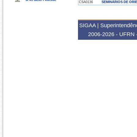
CSA0136
SEMINÁRIOS DE ORIE
2024.2
NSF0063
ACOMPANHAMENTO D
PSC0313
ATENÇÃO PRIMÁRIA
SIGAA | Superintendênc
CSA0135
SEMINÁRIOS DE ORI
2006-2026 - UFRN -
2024.1
NSF0062
ACOMPANHAMENTO D
PSC0017
ATENÇÃO PRIMÁRIA
CSA0130
SEMINÁRIOS DE ORI
NSF0026
TÓPICOS AVANÇADOS
2023.2
NSF0061
ACOMPANHAMENTO D
PSC0013
MÉTODOS QUALITATI
CSA0131
SEMINÁRIOS DE ORIE
PSC0022
TEORIAS DA SAÚDE 
2023.1
NSF0049
ACOMPANHAMENTO D
PSC0017
ATENÇÃO PRIMÁRIA
PSC0013
MÉTODOS QUALITATI
2022.2