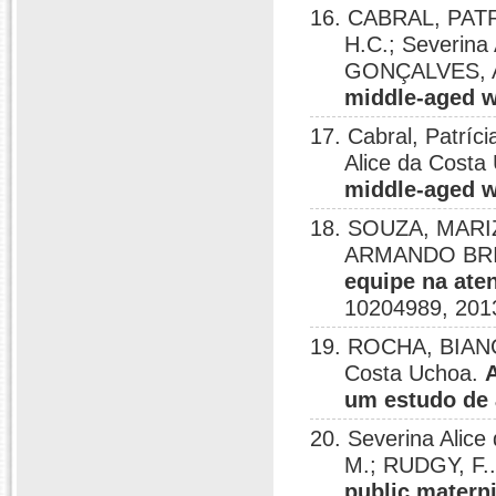
16. CABRAL, PAT
H.C.; Severin
GONÇALVES, 
middle-aged 
17. Cabral, Patríc
Alice da Costa
middle-aged 
18. SOUZA, MAR
ARMANDO BRITO
equipe na aten
10204989, 201
19. ROCHA, BIAN
Costa Uchoa.
um estudo de 
20. Severina Alic
M.; RUDGY, F.
public materni