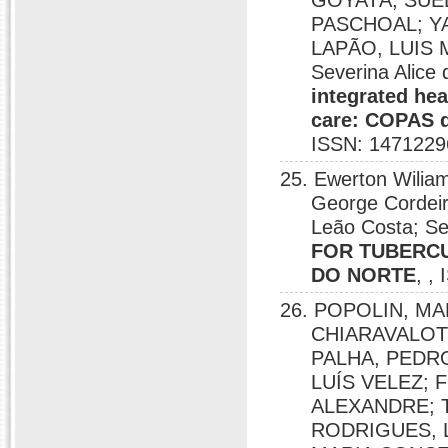
GOYATÁ, SUE
PASCHOAL; Y
LAPÃO, LUIS
Severina Alice
integrated hea
care: COPAS qu
ISSN: 1471229
25. Ewerton Wili
George Cordeiro
Leão Costa; Se
FOR TUBERCU
DO NORTE
, ,
26. POPOLIN, MA
CHIARAVALOT
PALHA, PEDRO 
LUÍS VELEZ; 
ALEXANDRE; 
RODRIGUES, 