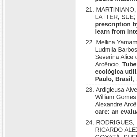
21. MARTINIANO
LATTER, SUE; 
prescription b
learn from int
22. Mellina Yamamu
Ludmila Barbos
Severina Alice
Arcêncio.
Tube
ecológica util
Paulo, Brasil
,
23. Ardigleusa A
William Gomes
Alexandre Arcê
care: an evalu
24. RODRIGUES,
RICARDO ALE