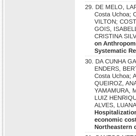
29. DE MELO, LA
Costa Uchoa;
VILTON; COS
GOIS, ISABEL
CRISTINA SIL
on Anthropome
Systematic R
30. DA CUNHA G
ENDERS, BERT
Costa Uchoa
QUEIROZ, AN
YAMAMURA, M
LUIZ HENRIQ
ALVES, LUANA
Hospitalizatio
economic costs
Northeastern c