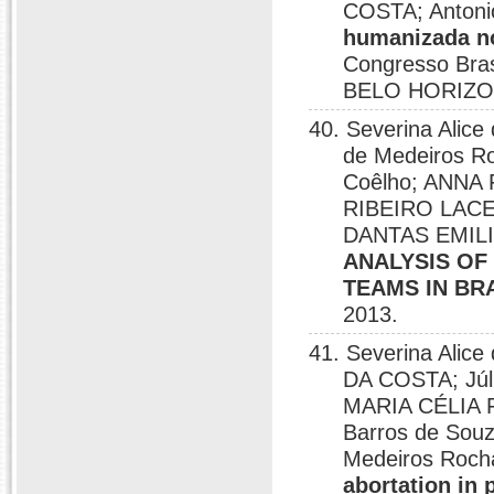
COSTA; Antonio
humanizada no
Congresso Bras
BELO HORIZON
40. Severina Ali
de Medeiros Ro
Coêlho; ANNA
RIBEIRO LACER
DANTAS EMILI
ANALYSIS OF
TEAMS IN BR
2013.
41. Severina Alic
DA COSTA; Júl
MARIA CÉLIA F
Barros de Sou
Medeiros Roch
abortation in 