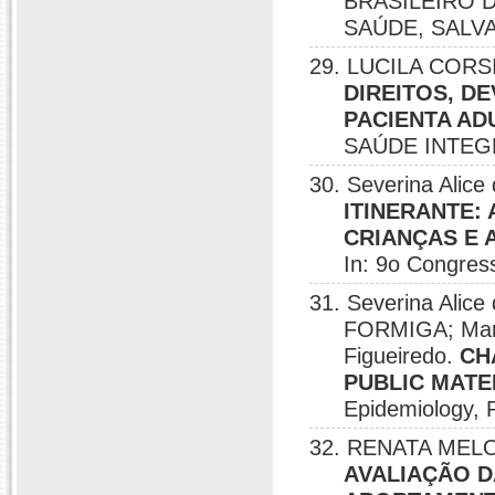
BRASILEIRO 
SAÚDE, SALVA
29. LUCILA CORSI
DIREITOS, D
PACIENTA AD
SAÚDE INTEGR
30. Severina Alic
ITINERANTE:
CRIANÇAS E
In: 9o Congres
31. Severina Alic
FORMIGA; Mari
Figueiredo.
CH
PUBLIC MATER
Epidemiology, R
32. RENATA MELO 
AVALIAÇÃO D