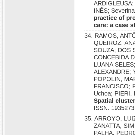
ARDIGLEUSA;
INÊS; Severina
practice of pr
care: a case s
34. RAMOS, ANTÔ
QUEIROZ, AN
SOUZA; DOS S
CONCEBIDA DA
LUANA SELES
ALEXANDRE; 
POPOLIN, MA
FRANCISCO; P
Uchoa; PIERI
Spatial cluste
ISSN: 1935273
35. ARROYO, LU
ZANATTA, SIM
PALHA, PEDR