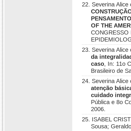
22. Severina Alic
CONSTRUÇÃO
PENSAMENTO 
OF THE AMER
CONGRESSO M
EPIDEMIOLOG
23. Severina Alic
da integralid
caso
, In: 11o
Brasileiro de S
24. Severina Alic
atenção básic
cuidado integ
Pública e 8o Co
2006.
25. ISABEL CRIST
Sousa; Geraldo