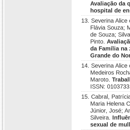
Avaliação da 
hospital de e
13. Severina Alice
Flávia Souza; 
de Souza; Silv
Pinto.
Avaliaç
da Família na
Grande do No
14. Severina Alice
Medeiros Rocha
Maroto.
Trabal
ISSN: 0103733
15. Cabral, Patríc
Maria Helena C
Júnior, José; 
Silveira.
Influê
sexual de mul