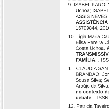
9. ISABEL KAROL
Uchoa; ISAB
ASSIS NEVES
ASSISTÊNCIA
16799844, 201
10. Ligia Maria 
Elisa Pereira 
Costa Uchoa.
TRANSMISSÍV
FAMÍLIA
, , IS
11. CLAUDIA SA
BRANDÃO; Jorde
Sousa Silva; S
Araújo da Silva
no contexto da
debate
, , ISS
12. Patricia Taveir