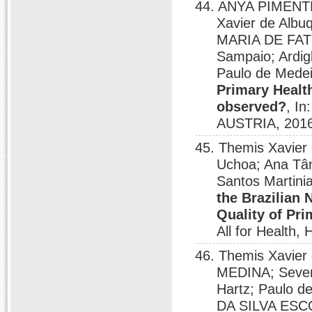
44. ANYA PIMEN
Xavier de Albu
MARIA DE FAT
Sampaio; Ardig
Paulo de Mede
Primary Healt
observed?
, I
AUSTRIA, 2016
45. Themis Xavier 
Uchoa; Ana Tân
Santos Martini
the Brazilian
Quality of Pr
All for Health,
46. Themis Xavie
MEDINA; Severi
Hartz; Paulo 
DA SILVA ES