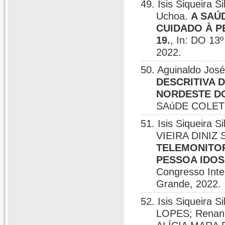
49. Isis Siqueira S
Uchoa.
A SAÚ
CUIDADO À P
19.
, In: DO 
2022.
50. Aguinaldo José
DESCRITIVA 
NORDESTE D
SAúDE COLETIV
51. Isis Siqueir
VIEIRA DINIZ S
TELEMONITOR
PESSOA IDOS
Congresso Int
Grande, 2022.
52. Isis Siqueira
LOPES; Renan C