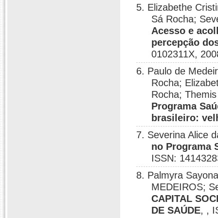
5. Elizabethe Cris
Sá Rocha; Seve
Acesso e acol
percepção dos
0102311X, 200
6. Paulo de Medei
Rocha; Elizabe
Rocha; Themis 
Programa Saúd
brasileiro: ve
7. Severina Alice
no Programa S
ISSN: 1414328
8. Palmyra Sayona
MEDEIROS; Sev
CAPITAL SOC
DE SAÚDE
, ,