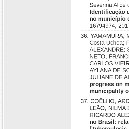
Severina Ali
Identificação 
no município 
16794974, 201
36. YAMAMURA, M
Costa Uchoa;
ALEXANDRE; 
NETO, FRANC
CARLOS VIEIR
AYLANA DE SO
JULIANE DE 
progress on m
municipality o
37. COÊLHO, AR
LEÃO, NILMA 
RICARDO ALEXA
no Brasil: rel
[Tuberculosis 