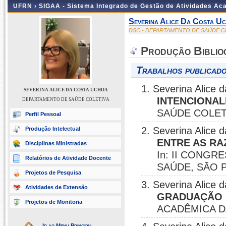
UFRN ›
SIGAA - Sistema Integrado de Gestão de Atividades A
Severina Alice Da Costa U
DSC - DEPARTAMENTO DE SAÚDE C
Produção Biblio
Trabalhos publicado
1. Severina Alice
SEVERINA ALICE DA COSTA UCHOA
INTENCIONAL
DEPARTAMENTO DE SAÚDE COLETIVA
SAÚDE COLETI
Perfil Pessoal
2. Severina Alic
Produção Intelectual
ENTRE AS RA
Disciplinas Ministradas
In: II CONGR
Relatórios de Atividade Docente
SAÚDE, SÃO P
Projetos de Pesquisa
3. Severina Alice
Atividades de Extensão
GRADUAÇÃO 
Projetos de Monitoria
ACADÊMICA D
Ir ao Menu Principal