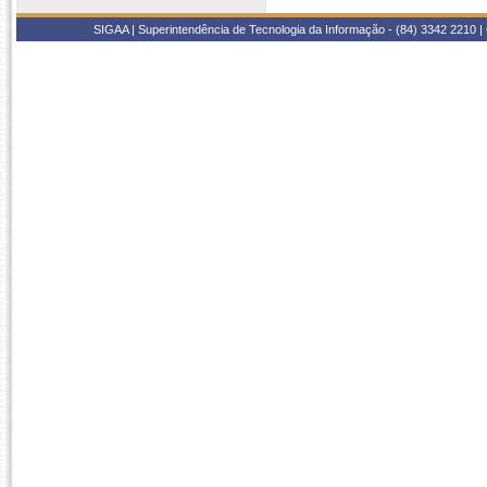
SIGAA | Superintendência de Tecnologia da Informação - (84) 3342 2210 