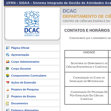
UFRN ›
SIGAA - Sistema Integrado de Gestão de Atividades A
DCAC
DEPARTAMENTO DE CIÊ
CENTRO DE CIÊNCIAS EXATAS E DA
CONTATOS E HORÁRIOS
Comunicamos que o atendimento ao p
Página Oficial
UNIDADE
Apresentação
Corpo Administrativo
Secretaria do Departamento de
Ciências Atmosféricas e Climáticas
Corpo Docente
Componentes Curriculares
Coordenação do Curso de
Graduação em Meteorologia
Ações de Extensão
Projetos de Pesquisa
Coordenação Do Programa De
Pós-Graduação Em Ciências
Projetos de Ensino
Climáticas
Documentos
Endereço Alternativo