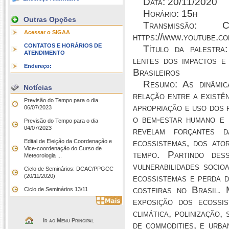
Data:
20/11/2020
Horário:
15h
Outras Opções
Transmissão:
Can
Acessar o SIGAA
https://www.youtube
CONTATOS E HORÁRIOS DE
Título da palestra
ATENDIMENTO
lentes dos impactos e
Endereço:
Brasileiros
Resumo: As dinâmica
Notícias
relação entre a existên
Previsão do Tempo para o dia
apropriação e uso dos 
06/07/2023
o bem-estar humano e 
Previsão do Tempo para o dia
04/07/2023
revelam forçantes d
ecossistemas, dos ato
Edital de Eleição da Coordenação e
Vice-coordenação do Curso de
tempo. Partindo dess
Meteorologia ...
vulnerabilidades socio
Ciclo de Seminários: DCAC/PPGCC
(20/11/2020)
ecossistemas e perda d
costeiras no Brasil. 
Ciclo de Seminários 13/11
exposição dos ecossis
climática, polinização,
Ir ao Menu Principal
de commodities, e urba