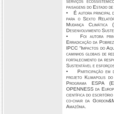
serviços ecossistêmic
paisagens do Estado de
• É autora principal d
para o Sexto Relatór
Mudança Climática 
Desenvolvimento Suste
• Foi autora princi
Erradicação da Pobrez
IPCC “Impactos do Aque
caminhos globais de re
fortalecimento da res
Sustentável e esforços
• Participação em di
projeto Klimapolis d
Programa ESPA (Eco
OPENNESS da Europea
científica do escritór
co-chair da Gordon&M
Amazônia.