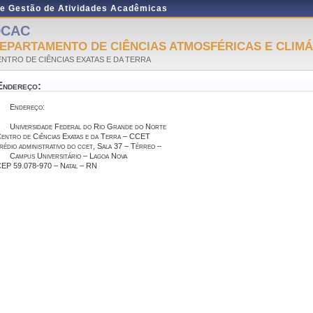
de Gestão de Atividades Acadêmicas
DCAC
EPARTAMENTO DE CIÊNCIAS ATMOSFÉRICAS E CLIMÁ
NTRO DE CIÊNCIAS EXATAS E DA TERRA
Endereço:
Endereço:
Universidade Federal do Rio Grande do Norte
entro de Ciências Exatas e da Terra – CCET
rédio administrativo do ccet, Sala 37 – Térreo –
Campus Universitário – Lagoa Nova
EP 59.078-970 – Natal – RN