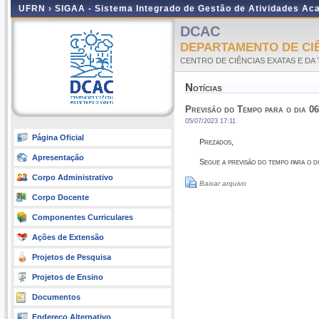
UFRN ›
SIGAA - Sistema Integrado de Gestão de Atividades A
DCAC
DEPARTAMENTO DE CIÊ
CENTRO DE CIÊNCIAS EXATAS E DA
Notícias
Previsão do Tempo para o dia 0
05/07/2023 17:11
Página Oficial
Prezados,
Apresentação
Segue a previsão do tempo para o d
Corpo Administrativo
Baixar arquivo
Corpo Docente
Componentes Curriculares
Ações de Extensão
Projetos de Pesquisa
Projetos de Ensino
Documentos
Endereço Alternativo