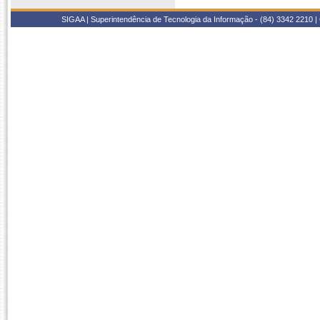
SIGAA | Superintendência de Tecnologia da Informação - (84) 3342 2210 