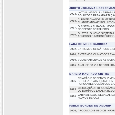
JUDITH JOHANNA HOELZEMA
INCT KLIMAPOLIS - ÁREAS 
2023,
SOLUÇÕES PARA ADAPTAÇÃ
CLIMATE CHANGE IN METROP
2018,
CHANGE AND AIR POLLUTION
O SISTEMA EURAD-IM: MODE
2017,
NORDESTE BRASILEIRO
DUSTER: O NOVO SISTEMA 
2016,
AEROSSÓIS ATMOSFÉRICOS
LARA DE MELO BARBOSA
2022,
EXTREMOS CLIMÁTICOS E D
2020,
EXTREMOS CLIMÁTICOS E A 
2016,
VULNERABILIDADE ÀS MUDAN
2016,
ANALISE DA VULNERABILID
MARCIO MACHADO CINTRA
CRIAÇÃO E DESENVOLVIMEN
2025,
SOBRE A PLATAFORMA CONT
FORÇANTES OCEÂNICOS E 
CIRCULAÇÃO HIDRODINÂMIC
2023,
DE DOMÍNIOS EM ALTA RES
VARIABILIDADE DECADAL DA
2016,
FLUXOS DE CO2
PABLO BORGES DE AMORIM
2026,
PRODUÇÃO E USO DE INFOR