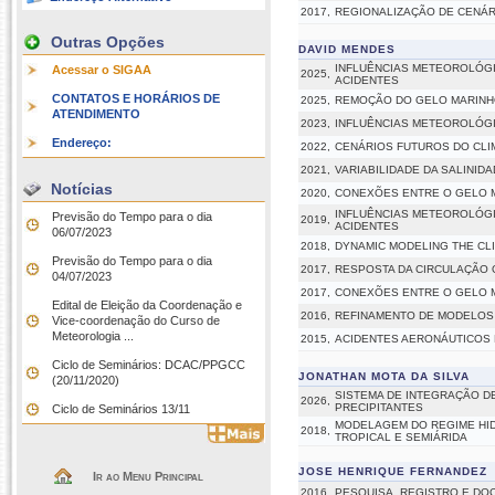
2017,
REGIONALIZAÇÃO DE CENÁR
Outras Opções
DAVID MENDES
INFLUÊNCIAS METEOROLÓG
Acessar o SIGAA
2025,
ACIDENTES
CONTATOS E HORÁRIOS DE
2025,
REMOÇÃO DO GELO MARINHO
ATENDIMENTO
2023,
INFLUÊNCIAS METEOROLÓG
Endereço:
2022,
CENÁRIOS FUTUROS DO CLI
2021,
VARIABILIDADE DA SALINID
Notícias
2020,
CONEXÕES ENTRE O GELO M
INFLUÊNCIAS METEOROLÓG
Previsão do Tempo para o dia
2019,
ACIDENTES
06/07/2023
2018,
DYNAMIC MODELING THE CL
Previsão do Tempo para o dia
2017,
RESPOSTA DA CIRCULAÇÃO 
04/07/2023
2017,
CONEXÕES ENTRE O GELO M
Edital de Eleição da Coordenação e
2016,
REFINAMENTO DE MODELOS C
Vice-coordenação do Curso de
Meteorologia ...
2015,
ACIDENTES AERONÁUTICOS
Ciclo de Seminários: DCAC/PPGCC
JONATHAN MOTA DA SILVA
(20/11/2020)
SISTEMA DE INTEGRAÇÃO D
2026,
PRECIPITANTES
Ciclo de Seminários 13/11
MODELAGEM DO REGIME HID
2018,
TROPICAL E SEMIÁRIDA
JOSE HENRIQUE FERNANDEZ
Ir ao Menu Principal
2016,
PESQUISA, REGISTRO E D