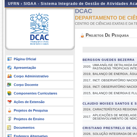
UFRN ›
SIGAA - Sistema Integrado de Gestão de Atividades A
DCAC
DEPARTAMENTO DE CIÊ
CENTRO DE CIÊNCIAS EXATAS E DA 
Projetos De Pesquisa
Página Oficial
BERGSON GUEDES BEZERRA
UMA ANÁLISE DETALHADA D
2020,
Apresentação
PASTAGENS TROPICAIS INT
2019,
BALANÇO DE ENERGIA, ÁGU
Corpo Administrativo
2017,
INCT: OBSERVATÓRIO NACIO
Corpo Docente
2016,
INCT: OBSERVATÓRIO NACIO
Componentes Curriculares
2015,
BALANÇO DE ENERGIA E FL
Ações de Extensão
CLAUDIO MOISES SANTOS E S
2024,
CARACTERÍSTICAS REGIONA
Projetos de Pesquisa
APLICAÇÕES DE MODELAGEM
2017,
DESENVOLVIMENTO DE NDIC
Projetos de Ensino
Documentos
CRISTIANO PRESTRELO DE OL
2026,
SOLUÇÃO INTEGRADA DE IA
Endereço Alternativo