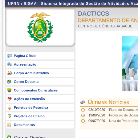
UFRN ›
SIGAA - Sistema Integrado de Gestão de Atividades A
DACT/CCS
DEPARTAMENTO DE ANÁ
CENTRO DE CIÊNCIAS DA SAÚDE
Página Oficial
Apresentação
Corpo Administrativo
Corpo Docente
Componentes Curriculares
Ações de Extensão
Últimas Notícias
Projetos de Pesquisa
02/10/2020
Plano de Desenvolvi
13/08/2020
Protocolo de Bios
Projetos de Ensino
09/07/2020
Nota de Pesar pelo 
Documentos
Outras Opções