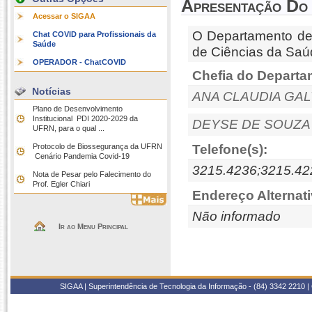
Apresentação Do
Acessar o SIGAA
O Departamento de 
Chat COVID para Profissionais da
Saúde
de Ciências da Sa
OPERADOR - ChatCOVID
Chefia do Departa
Notícias
ANA CLAUDIA GA
Plano de Desenvolvimento
Institucional  PDI 2020-2029 da
DEYSE DE SOUZA
UFRN, para o qual ...
Protocolo de Biossegurança da UFRN
Telefone(s):
 Cenário Pandemia Covid-19
3215.4236;3215.42
Nota de Pesar pelo Falecimento do
Prof. Egler Chiari
Endereço Alternati
Não informado
Ir ao Menu Principal
SIGAA | Superintendência de Tecnologia da Informação - (84) 3342 2210 