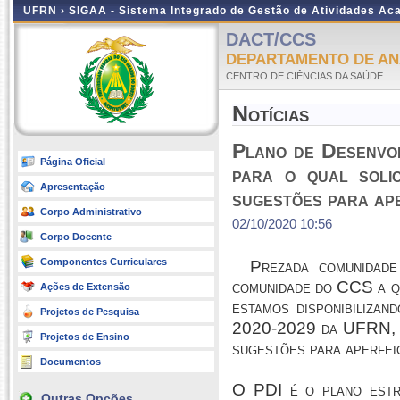
UFRN ›
SIGAA - Sistema Integrado de Gestão de Atividades A
DACT/CCS
DEPARTAMENTO DE ANÁ
CENTRO DE CIÊNCIAS DA SAÚDE
Notícias
Plano de Desenvol
Página Oficial
para o qual solic
Apresentação
sugestões para ap
Corpo Administrativo
02/10/2020 10:56
Corpo Docente
Componentes Curriculares
Prezada comunidade 
comunidade do CCS a qu
Ações de Extensão
estamos disponibilizan
Projetos de Pesquisa
2020-2029 da UFRN, par
Projetos de Ensino
sugestões para aperfei
Documentos
O PDI é o plano estra
Outras Opções