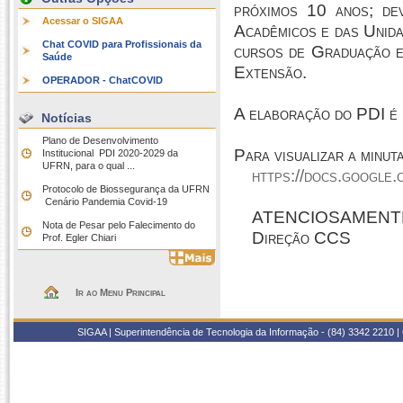
próximos 10 anos; de
Acessar o SIGAA
Acadêmicos e das Unid
Chat COVID para Profissionais da
cursos de Graduação e
Saúde
Extensão.
OPERADOR - ChatCOVID
A elaboração do PDI é 
Notícias
Plano de Desenvolvimento
Para visualizar a min
Institucional  PDI 2020-2029 da
UFRN, para o qual ...
https://docs.goo
Protocolo de Biossegurança da UFRN
 Cenário Pandemia Covid-19
ATENCIOSAMENT
Nota de Pesar pelo Falecimento do
Direção CCS
Prof. Egler Chiari
Ir ao Menu Principal
SIGAA | Superintendência de Tecnologia da Informação - (84) 3342 2210 