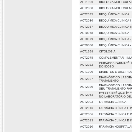
ACT1996
BIOLOGIA MOLECULA
ACT2000
BIOLOGIA MOLECULAR
ACT2035
BIOQUÍMICA CLÍNICA
ACT2036
BIOQUÍMICA CLÍNICA I
ACT2037
BIOQUÍMICA CLÍNICA II
ACT0078
BIOQUÍMICA CLÍNICA -
ACT0079
BIOQUÍMICA CLÍNICA -
ACT0080
BIOQUÍMICA CLÍNICA -
ACT1998
CITOLOGIA
ACT2075
COMPLEMENTAR - IM
CUIDADOS FARMACÊUT
ACT2022
DO IDOSO
ACT1990
DIABETES E DISLIPID
DIAGNÓSTICO LABOR
ACT2027
TRATAMENTO
DIAGNOSTICO LABORA
ACT2020
SEU TRATAMENTO FA
ETAPAS PRÉ ANALÍTI
ACT2064
NO LABORATÓRIO DE 
ACT2003
FARMÁCIA CLÍNICA
ACT2016
FARMÁCIA CLÍNICA E
ACT2006
FARMÁCIA CLÍNICA E
ACT2013
FARMÁCIA CLÍNICA E
ACT2010
FARMACIA HOSPITALA