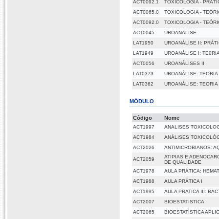
ACT0092.1
TOXICOLOGIA - PRÁTI
ACT0065.0
TOXICOLOGIA - TEÓR
ACT0092.0
TOXICOLOGIA - TEÓR
ACT0045
UROANALISE
LAT1950
UROANÁLISE II: PRÁT
LAT1949
UROANÁLISE I: TE0RI
ACT0056
UROANÁLISES II
LAT0373
UROANÁLISE: TEORIA
LAT0362
UROANÁLISE: TEORIA
MÓDULO
Código
Nome
ACT1997
ANALISES TOXICOLOGI
ACT1984
ANÁLISES TOXICOLÓG
ACT2026
ANTIMICROBIANOS: A
ATIPIAS E ADENOCAR
ACT2059
DE QUALIDADE
ACT1978
AULA PRÁTICA: HEMA
ACT1988
AULA PRÁTICA I
ACT1995
AULA PRATICA III: B
ACT2007
BIOESTATISTICA
ACT2065
BIOESTATÍSTICA APLI