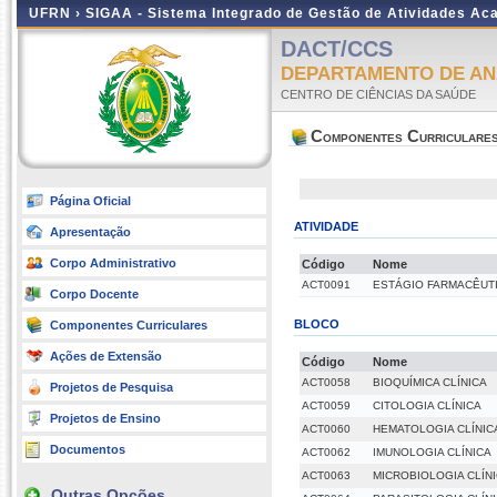
UFRN ›
SIGAA - Sistema Integrado de Gestão de Atividades A
DACT/CCS
DEPARTAMENTO DE ANÁ
CENTRO DE CIÊNCIAS DA SAÚDE
Componentes Curriculare
Página Oficial
ATIVIDADE
Apresentação
Corpo Administrativo
Código
Nome
ACT0091
ESTÁGIO FARMACÊUTIC
Corpo Docente
BLOCO
Componentes Curriculares
Ações de Extensão
Código
Nome
ACT0058
BIOQUÍMICA CLÍNICA
Projetos de Pesquisa
ACT0059
CITOLOGIA CLÍNICA
Projetos de Ensino
ACT0060
HEMATOLOGIA CLÍNIC
Documentos
ACT0062
IMUNOLOGIA CLÍNICA
ACT0063
MICROBIOLOGIA CLÍN
Outras Opções