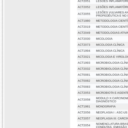
ACT2051
LESÕES INFLAMATÓRI
ACT2052
LESÕES INFLAMATÓRIA
LESÕES VULVARES AN
ACT2055
PROPEDÊUTICA E NO
ACT1980
METODOLOGIA CIENTÍ
ACT2019
METODOLOGIA CIENTÍ
ACT2049
METODOLOGIAS ATIVA
ACT2030
MICOLOGIA
ACT2073
MICOLOGIA CLÍNICA
ACT1994
MICOLOGIA CLÍNICA
ACT2021
MICOLOGIA E VIROLO
ACT1993
MICROBIOLOGIA CLÍN
ACT2032
MICROBIOLOGIA CLÍNI
ACT0081
MICROBIOLOGIA CLÍNI
ACT0082
MICROBIOLOGIA CLÍNI
ACT0083
MICROBIOLOGIA CLÍNIC
ACT2053
MICROBIOTA E AGENT
MODULO X:CARCINOM
ACT2058
DIAGNÓSTICO
ACT1981
MONOGRAFIA
ACT2056
NEOPLASIA I : ASC-U
ACT2057
NEOPLASIA III: CAR
NOMENCLATURA BRASI
ACT2054
CONDUTAS. EMISSÃO 