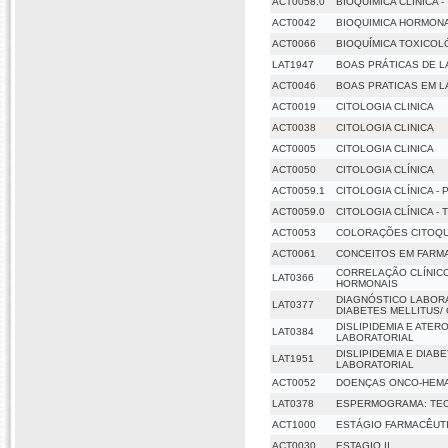
ACT0058.0
BIOQUÍMICA CLÍNICA -
ACT0042
BIOQUIMICA HORMON
ACT0066
BIOQUÍMICA TOXICOL
LAT1947
BOAS PRÁTICAS DE 
ACT0046
BOAS PRATICAS EM L
ACT0019
CITOLOGIA CLINICA
ACT0038
CITOLOGIA CLINICA
ACT0005
CITOLOGIA CLINICA
ACT0050
CITOLOGIA CLÍNICA
ACT0059.1
CITOLOGIA CLÍNICA - 
ACT0059.0
CITOLOGIA CLÍNICA - 
ACT0053
COLORAÇÕES CITOQU
ACT0061
CONCEITOS EM FAR
CORRELAÇÃO CLÍNIC
LAT0366
HORMONAIS
DIAGNÓSTICO LABORA
LAT0377
DIABETES MELLITUS/
DISLIPIDEMIA E ATE
LAT0384
LABORATORIAL
DISLIPIDEMIA E DIAB
LAT1951
LABORATORIAL
ACT0052
DOENÇAS ONCO-HEM
LAT0378
ESPERMOGRAMA: TEO
ACT1000
ESTÁGIO FARMACÊUTI
ACT0030
ESTAGIO II