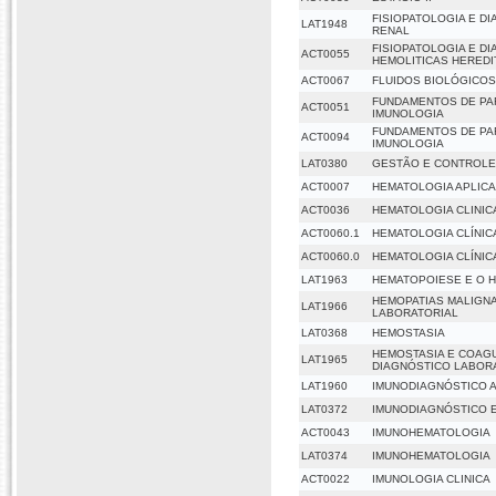
FISIOPATOLOGIA E D
LAT1948
RENAL
FISIOPATOLOGIA E D
ACT0055
HEMOLITICAS HEREDI
ACT0067
FLUIDOS BIOLÓGICO
FUNDAMENTOS DE PAR
ACT0051
IMUNOLOGIA
FUNDAMENTOS DE PAR
ACT0094
IMUNOLOGIA
LAT0380
GESTÃO E CONTROLE
ACT0007
HEMATOLOGIA APLIC
ACT0036
HEMATOLOGIA CLINIC
ACT0060.1
HEMATOLOGIA CLÍNICA
ACT0060.0
HEMATOLOGIA CLÍNICA
LAT1963
HEMATOPOIESE E O
HEMOPATIAS MALIGNA
LAT1966
LABORATORIAL
LAT0368
HEMOSTASIA
HEMOSTASIA E COAGU
LAT1965
DIAGNÓSTICO LABOR
LAT1960
IMUNODIAGNÓSTICO A
LAT0372
IMUNODIAGNÓSTICO E
ACT0043
IMUNOHEMATOLOGIA
LAT0374
IMUNOHEMATOLOGIA
ACT0022
IMUNOLOGIA CLINICA