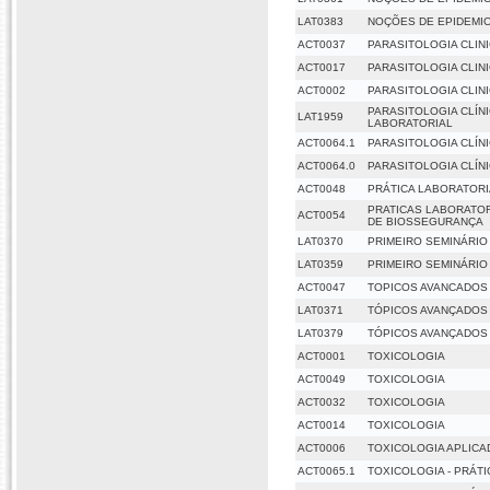
LAT0383
NOÇÕES DE EPIDEMI
ACT0037
PARASITOLOGIA CLIN
ACT0017
PARASITOLOGIA CLIN
ACT0002
PARASITOLOGIA CLIN
PARASITOLOGIA CLÍN
LAT1959
LABORATORIAL
ACT0064.1
PARASITOLOGIA CLÍNI
ACT0064.0
PARASITOLOGIA CLÍNI
ACT0048
PRÁTICA LABORATORI
PRATICAS LABORATOR
ACT0054
DE BIOSSEGURANÇA
LAT0370
PRIMEIRO SEMINÁRIO
LAT0359
PRIMEIRO SEMINÁRIO
ACT0047
TOPICOS AVANCADOS 
LAT0371
TÓPICOS AVANÇADOS 
LAT0379
TÓPICOS AVANÇADOS 
ACT0001
TOXICOLOGIA
ACT0049
TOXICOLOGIA
ACT0032
TOXICOLOGIA
ACT0014
TOXICOLOGIA
ACT0006
TOXICOLOGIA APLICA
ACT0065.1
TOXICOLOGIA - PRÁTI