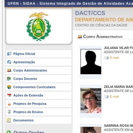
UFRN ›
SIGAA - Sistema Integrado de Gestão de Atividades A
DACT/CCS
DEPARTAMENTO DE ANÁ
CENTRO DE CIÊNCIAS DA SAÚDE
Corpo Administrativo
JULIANA VILAR 
ASSISTENTE DE 
Página Oficial
E-mail
Apresentação
Corpo Administrativo
Corpo Docente
ZELIA MARIA BA
Componentes Curriculares
ASSISTENTE DE 
Ações de Extensão
E-mail
Projetos de Pesquisa
Projetos de Ensino
Documentos
SABRINA ROSA 
ASSISTENTE EM 
Outras Opções