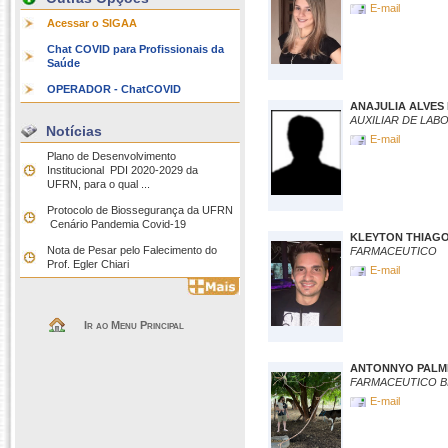
E-mail
Acessar o SIGAA
Chat COVID para Profissionais da
Saúde
OPERADOR - ChatCOVID
ANAJULIA ALVES 
AUXILIAR DE LAB
Notícias
E-mail
Plano de Desenvolvimento
Institucional  PDI 2020-2029 da
UFRN, para o qual ...
Protocolo de Biossegurança da UFRN
 Cenário Pandemia Covid-19
KLEYTON THIAGO
Nota de Pesar pelo Falecimento do
FARMACEUTICO
Prof. Egler Chiari
E-mail
Ir ao Menu Principal
ANTONNYO PALMI
FARMACEUTICO B
E-mail