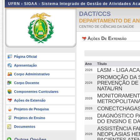
UFRN ›
SIGAA - Sistema Integrado de Gestão de Atividades A
DACT/CCS
DEPARTAMENTO DE ANÁ
CENTRO DE CIÊNCIAS DA SAÚDE
Ações De Extensão
Página Oficial
Ano
Título
Apresentação
LASM - LIGA A
2026
Corpo Administrativo
PROMOÇÃO DA S
PREVENÇÃO DE 
Corpo Docente
2026
NATAL/RN
Componentes Curriculares
MONITORAMENTO
2026
METROPOLITANA 
Ações de Extensão
CONECTCHAGAS:
2026
Projetos de Pesquisa
DIAGNÓSTICO P
Projetos de Ensino
2026
DO ENSINO E DA
Documentos
ASSISTÊNCIA F
NEOPLASIAS HE
2026
PACIENTES ATE
Outras Opções