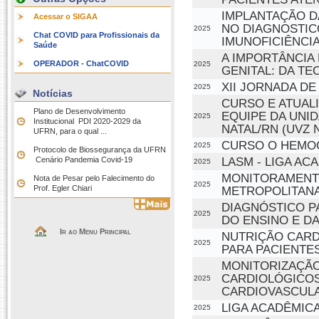
IMPLANTAÇÃO D
Acessar o SIGAA
NO DIAGNOSTIC
2025
Chat COVID para Profissionais da
IMUNOFICIÊNCI
Saúde
A IMPORTÂNCIA
OPERADOR - ChatCOVID
2025
GENITAL: DA TE
XII JORNADA DE
2025
Notícias
CURSO E ATUAL
Plano de Desenvolvimento
EQUIPE DA UNID
2025
Institucional  PDI 2020-2029 da
NATAL/RN (UVZ 
UFRN, para o qual ...
CURSO O HEMO
2025
Protocolo de Biossegurança da UFRN
LASM - LIGA A
 Cenário Pandemia Covid-19
2025
MONITORAMENTO
Nota de Pesar pelo Falecimento do
2025
Prof. Egler Chiari
METROPOLITANA 
DIAGNÓSTICO P
2025
DO ENSINO E D
Ir ao Menu Principal
NUTRIÇÃO CARD
2025
PARA PACIENTE
MONITORIZAÇÃO
CARDIOLÓGICOS
2025
CARDIOVASCUL
LIGA ACADÊMICA
2025