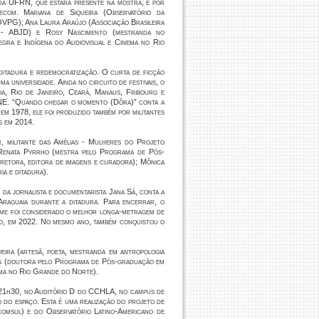
a UFRN, que estará presente na mostra, e por
com. Mariana de Siqueira (Observatório da
 OVPG); Ana Laura Araújo (Associação Brasileira
a - ABJD) e Rosy Nascimento (mestranda no
ra e Indígena do Audiovisual e Cinema no Rio
 ditadura e redemocratização. O curta de ficção
a universidade. Ainda no circuito de festivais, o
lia, Rio de Janeiro, Ceará, Manaus, Fribourg e
INE. “Quando chegar o momento (Dôra)” conta a
o em 1978, ele foi produzido também por militantes
s em 2014.
, militante das Amélias - Mulheres do Projeto
 Renata Pyrrho (mestra pelo Programa de Pós-
retora, editora de imagens e curadora); Mônica
a e ditadura).
, da jornalista e documentarista Jana Sá, conta a
 Araguaia durante a ditadura. Para encerrar, o
filme foi considerado o melhor longa-metragem de
o, em 2022. No mesmo ano, também conquistou o
eira (artesã, poeta, mestranda em antropologia
es (doutora pelo Programa de Pós-graduação em
ema no Rio Grande do Norte).
s 21h30, no Auditório D do CCHLA, no campus de
o do espaço. Esta é uma realização do projeto de
comsul) e do Observatório Latino-Americano de