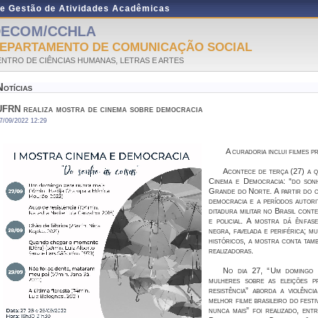
de Gestão de Atividades Acadêmicas
DECOM/CCHLA
EPARTAMENTO DE COMUNICAÇÃO SOCIAL
NTRO DE CIÊNCIAS HUMANAS, LETRAS E ARTES
Notícias
UFRN realiza mostra de cinema sobre democracia
7/09/2022 12:29
A curadoria inclui filmes p
Acontece de terça (27) a q
Cinema e Democracia: “do sonh
Grande do Norte. A partir do c
democracia e a períodos autori
ditadura militar no Brasil cont
e policial. A mostra dá ênfas
negra, favelada e periférica; mu
históricos, a mostra conta tam
realizadoras.
No dia 27, “Um domingo 
mulheres sobre as eleições p
resistência” aborda a violênci
melhor filme brasileiro do fest
nunca mais” foi realizado, en