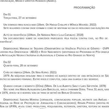
omunicação, Mídias e Direitos Humanos (Amaru).
PROGRAMAÇÃO
Dia 01
Terça-feira, 27 de setembro
Um domingo para nunca mais (16min. De Hadija Chalupe e Mônica Mourão. 2022)
Sete mulheres contam onde estavam e como se sentiram no dia do resultado das eleições pre
Auto de resistência (104min. De Natasha Neri e Lula Carvalho. 2018)
Um documentário sobre os homicídios praticados pela polícia contra civis, no Rio d
esistência”.
Debatedoras: Mariana de Siqueira (Observatório da Violência Política de Gênero - OVP
uristas pela Democracia - ABJD) e Rosy Nascimento (mestranda no Programa de Pós-gradu
a Articulação Negra e Indígena do Audiovisual e Cinema no Rio Grande do Norte)
Dia 02
Quarta-feira, 28 de setembro
Chão de fábrica (24min. De Nina Kopko. 2021)
1979. As máquinas desligam para o horário do almoço dentro de uma metalúrgica de S
entro do banheiro feminino. Entre risos e conflitos, cada uma guarda o seu segredo.
Quando chegar o momento (Dôra) (58min. De Luiz Alberto Sanz e Lars Säfström. 1978)
Seu nome era Maria Auxiliadora Lara Barcellos, mas a chamavam Dora. Tinha 31 anos, nasci
e 1976, atirou-se e morreu sob um trem de metrô em Berlim Ocidental.
Debatedoras: Isadora Morena (jornalista, comunicadora popular, militante das Amélias
egional da Rede de Proteção de Jornalistas e Comunicadores); Renata Pyrrho (mestra 
ídia da UFRN, atuou como produtora, pesquisadora, roteirista, diretora, editora de imag