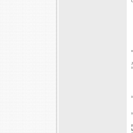
C
r
J
d
d
d
R
M