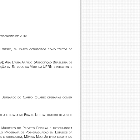
sidenciais de 2018.
e Janeiro, em casos conhecidos como “autos de
G); Ana Laura Araújo (Associação Brasileira de
ação em Estudos da Mídia da UFRN e integrante
ão Bernardo do Campo. Quatro operárias comem
da e criada no Brasil. No dia primeiro de junho
 - Mulheres do Projeto Popular e articuladora
pelo Programa de Pós-graduação em Estudos da
ens e curadora); Mônica Mourão (professora do