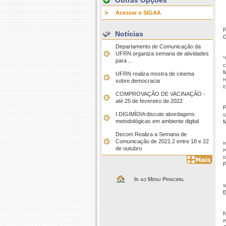
Outras Opções
Acessar o SIGAA
P
Notícias
G
Departamento de Comunicação da
UFRN organiza semana de atividades
“
para ...
c
M
UFRN realiza mostra de cinema
h
sobre democracia
e
COMPROVAÇÃO DE VACINAÇÃO -
até 25 de fevereiro de 2022
P
I DIGIMÍDIA discute abordagens
g
metodológicas em ambiente digital
M
Decom Realiza a Semana de
Comunicação de 2021.2 entre 18 e 22
h
de outubro
p
d
P
Ir ao Menu Principal
s
E
N
p