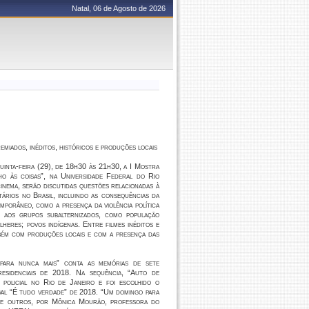
Natal, 06 de Agosto de 2026
remiados, inéditos, históricos e produções locais
uinta-feira (29), de 18h30 às 21h30, a I Mostra
o às coisas”, na Universidade Federal do Rio
inema, serão discutidas questões relacionadas à
tários no Brasil, incluindo as consequências da
emporâneo, como a presença da violência política
e aos grupos subalternizados, como população
lheres; povos indígenas. Entre filmes inéditos e
bém com produções locais e com a presença das
para nunca mais” conta as memórias de sete
residenciais de 2018. Na sequência, “Auto de
a policial no Rio de Janeiro e foi escolhido o
ival “É tudo verdade” de 2018. “Um domingo para
tre outros, por Mônica Mourão, professora do