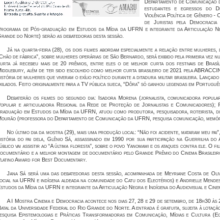
Departamento de Comunicação d
estudantes e egressos do De
Violência Política de Gênero -
de Juristas pela Democraci
rograma de Pós-graduação em Estudos da Mídia da UFRN e integrante da Articulação Neg
rande do Norte) serão as debatedoras desta sessão.
Já na quarta-feira (28), os dois filmes abordam especialmente a relação entre mulheres,
Chão de fábrica”, sobre mulheres operárias de São Bernardo, será exibido pela primeira vez num
urta já recebeu mais de 20 prêmios, entre eles o de melhor curta dos festivais de Brasí
iddlebury, além de ter sido escolhido como melhor curta brasileiro de 2021 pela ABRACC
istória de mulheres que viveram o exílio político durante a ditadura militar brasileira. Lançad
xilados. Feito originalmente para a TV pública sueca, “Dôra” só ganhou legendas em Portuguê
Debaterão os filmes do segundo dia: Isadora Morena (jornalista, comunicadora popular
opular e articuladora Regional da Rede de Proteção de Jornalistas e Comunicadores);
raduação em Estudos da Mídia da UFRN, atuou como produtora, pesquisadora, roteirista, di
ourão (professora do Departamento de Comunicação da UFRN, pesquisa comunicação, memóri
No último dia da mostra (29), mais uma produção local: “Não foi acidente, mataram meu pai”
istória do pai dela, Glênio Sá, assassinado em 1990 por sua participação na Guerrilha do
úblico vai assistir ao “A última floresta”, sobre o povo Yanomami e os ataques contra ele. O 
ocumentário e a melhor montagem de documentário pelo Grande Prêmio do Cinema Brasileir
latino Award for Best Documentary.
Jana Sá será uma das debatedoras desta sessão, acompanhada de Meyriane Costa de Oliv
ocial na UFRN e indígena aldeada na comunidade do Catu dos Eleotérios) e Andrielle Mend
studos da Mídia da UFRN e integrante da Articulação Negra e Indígena do Audiovisual e Cin
A I Mostra Cinema e Democracia acontece nos dias 27, 28 e 29 de setembro, de 18h30 à
atal da Universidade Federal do Rio Grande do Norte. A entrada é gratuita, sujeita à lotaçã
esquisa Epistemologias e Práticas Transformadoras em Comunicação, Mídias e Cultura (E