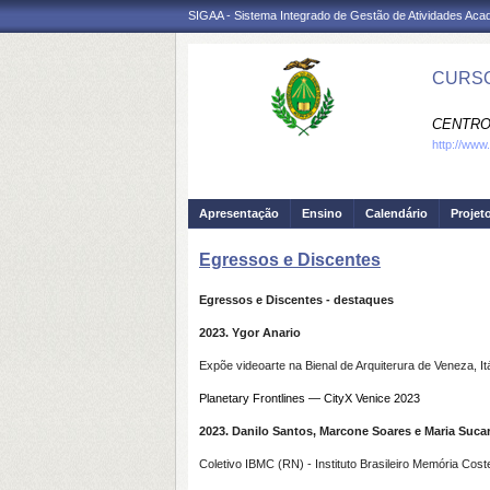
SIGAA - Sistema Integrado de Gestão de Atividades Ac
CURSO
CENTRO
http://www
Apresentação
Ensino
Calendário
Projet
Egressos e Discentes
Egressos e Discentes - destaques
2023. Ygor Anario
Expõe videoarte na Bienal de Arquiterura de Veneza, Itá
Planetary Frontlines — CityX Venice 2023
2023. Danilo Santos, Marcone Soares e Maria Suca
Coletivo IBMC (RN) - Instituto Brasileiro Memória Cost