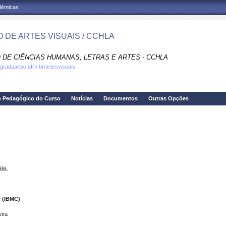
adêmicas
 DE ARTES VISUAIS / CCHLA
 DE CIÊNCIAS HUMANAS, LETRAS E ARTES - CCHLA
.graduacao.ufrn.br/artesvisuais
o Pedagógico do Curso
Notícias
Documentos
Outras Opções
lia.
r (IBMC)
eira