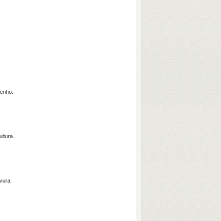
senho.
ltura.
avura.