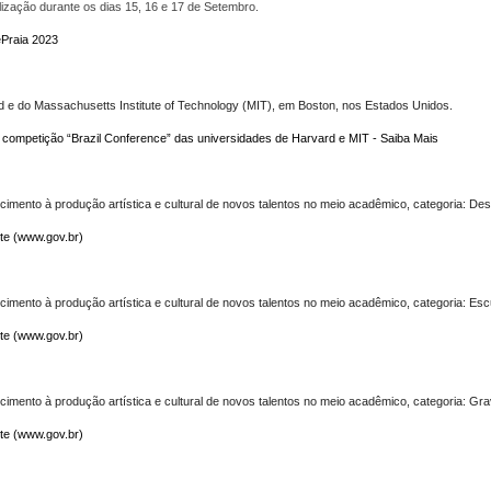
lização durante os dias 15, 16 e 17 de Setembro.
ePraia 2023
rd e do Massachusetts Institute of Technology (MIT), em Boston, nos Estados Unidos.
a competição “Brazil Conference” das universidades de Harvard e MIT - Saiba Mais
imento à produção artística e cultural de novos talentos no meio acadêmico, categoria: De
te (www.gov.br)
imento à produção artística e cultural de novos talentos no meio acadêmico, categoria: Escu
te (www.gov.br)
imento à produção artística e cultural de novos talentos no meio acadêmico, categoria: Gr
te (www.gov.br)