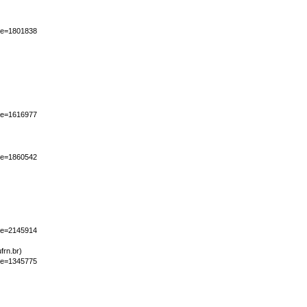
iape=1801838
iape=1616977
iape=1860542
iape=2145914
ufrn.br)
iape=1345775