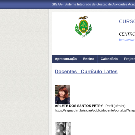
SIGAA - Sistema Integrado de Gestão de Atividades Ac
CURSO
CENTRO
http://www
Apresentação
Ensino
Calendário
Projet
Docentes - Currículo Lattes
ARLETE DOS SANTOS PETRY
| Perfil (ufrn.br)
https://sigaa.ufrn.br/sigaa/public/docente/portal.jsf?s