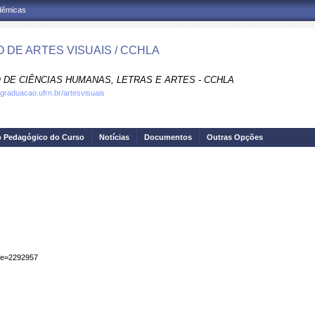
adêmicas
 DE ARTES VISUAIS / CCHLA
 DE CIÊNCIAS HUMANAS, LETRAS E ARTES - CCHLA
.graduacao.ufrn.br/artesvisuais
o Pedagógico do Curso
Notícias
Documentos
Outras Opções
iape=2292957