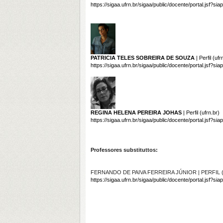
https://sigaa.ufrn.br/sigaa/public/docente/portal.jsf?s
PATRICIA TELES SOBREIRA DE SOUZA
| Perfil (ufr
https://sigaa.ufrn.br/sigaa/public/docente/portal.jsf?s
REGINA HELENA PEREIRA JOHAS
| Perfil (ufrn.br)
https://sigaa.ufrn.br/sigaa/public/docente/portal.jsf?s
Professores substituttos:
FERNANDO DE PAIVA FERREIRA JÚNIOR | PERFIL 
https://sigaa.ufrn.br/sigaa/public/docente/portal.jsf?s