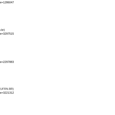
iape=1286047
n.br)
iape=3297515
iape=2297883
(UFRN.BR)
iape=3221312