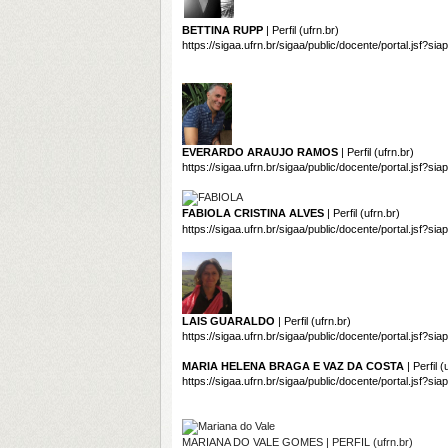
BETTINA RUPP
| Perfil (ufrn.br)
https://sigaa.ufrn.br/sigaa/public/docente/portal.jsf?s
EVERARDO ARAUJO RAMOS
| Perfil (ufrn.br)
https://sigaa.ufrn.br/sigaa/public/docente/portal.jsf?s
FABIOLA CRISTINA ALVES
| Perfil (ufrn.br)
https://sigaa.ufrn.br/sigaa/public/docente/portal.jsf?s
LAIS GUARALDO
| Perfil (ufrn.br)
https://sigaa.ufrn.br/sigaa/public/docente/portal.jsf?s
MARIA HELENA BRAGA E VAZ DA COSTA
| Perfil (
https://sigaa.ufrn.br/sigaa/public/docente/portal.jsf?s
MARIANA DO VALE GOMES | PERFIL (ufrn.br)