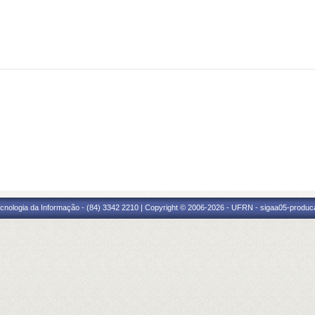
cnologia da Informação - (84) 3342 2210 | Copyright © 2006-2026 - UFRN - sigaa05-produca