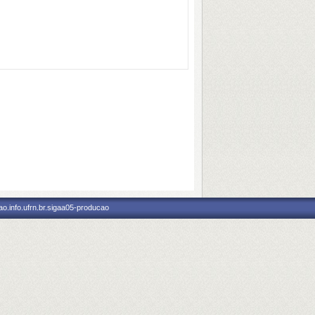
o.info.ufrn.br.sigaa05-producao