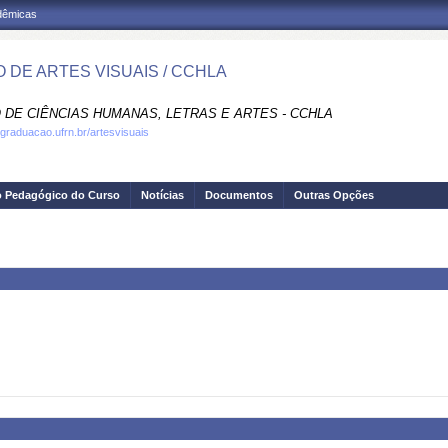
adêmicas
 DE ARTES VISUAIS / CCHLA
 DE CIÊNCIAS HUMANAS, LETRAS E ARTES - CCHLA
.graduacao.ufrn.br/artesvisuais
o Pedagógico do Curso
Notícias
Documentos
Outras Opções