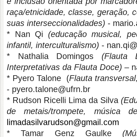
e inclusão orientada por marcador
raça/etnicidade, classe, geração, c
suas interseccionalidades)
- mario
* Nan Qi
(educação musical, ped
infantil, interculturalismo)
- nan.qi@
* Nathalia Domingos
(Flauta
Interpretativas da Flauta Doce)
– n
* Pyero Talone (
Flauta transversal
- pyero.talone@ufrn.br
* Rudson Ricelli Lima da Silva
(Edu
de metais/trompete, música d
limadasilvarudson@gmail.com
* Tamar Genz Gaulke
(Mú