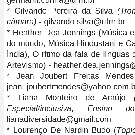
germann.cunha@ufrn.br
* Gilvando Pereira da Silva
(Tro
câmara)
- gilvando.silva@ufrn.br
* Heather Dea Jennings (Música e 
do mundo, Música Hindustani e Car
Índia), O ritmo da fala de língua
Artevismo) - heather.dea.jennings
* Jean Joubert Freitas Mend
jean_joubertmendes@yahoo.com.b
* Liana Monteiro de Araújo
Especial/inclusiva, Ensino
lianadiversidade@gmail.com
* Lourenço De Nardin Budó (
Tópi