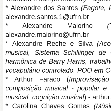
* Alexandre dos Santos
(Fagote, 
alexandre.santos.1@ufrn.br
* Alexandre Maiorino
(
alexandre.maiorino@ufrn.br
* Alexandre Reche e Silva
(Ac
musical, Sistema Schillinger d
harmônica de Barry Harris, trabal
vocabulário controlado, POO em 
* Arthur Faraco (
Improvisaçã
composição musical - popular e 
musical, cognição musical
) - arthu
* Carolina Chaves Gomes
(Mús