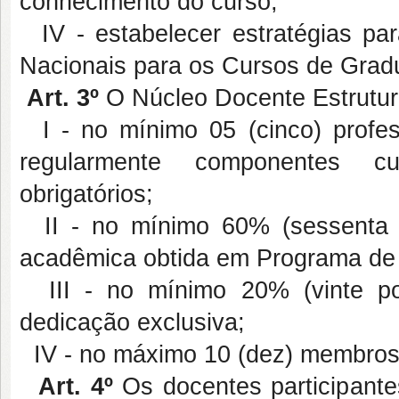
conhecimento do curso;
IV - estabelecer estratégias par
Nacionais para os Cursos de Grad
Art. 3º
O Núcleo Docente Estrutura
I - no mínimo 05 (cinco) profe
regularmente componentes cur
obrigatórios;
II - no mínimo 60% (sessenta 
acadêmica obtida em Programa d
III - no mínimo 20% (vinte p
dedicação exclusiva;
IV - no máximo 10 (dez) membros
Art. 4
º
Os docentes participante