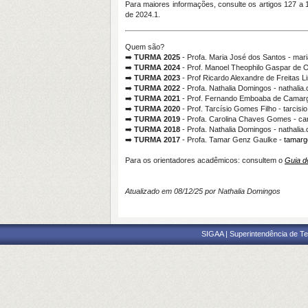
Para maiores informações, consulte os artigos 127 a
de 2024.1.
Quem são?
➡️
TURMA 2025
- Profa. Maria José dos Santos - mar
➡️
TURMA 2024
- Prof. Manoel Theophilo Gaspar de Ol
➡️
TURMA 2023
- Prof Ricardo Alexandre de Freitas Li
➡️
TURMA 2022
- Profa. Nathalia Domingos - nathali
➡️
TURMA 2021
- Prof. Fernando Emboaba de Camarg
➡️
TURMA 2020
- Prof. Tarcísio Gomes Filho - tarcis
➡️
TURMA 2019
- Profa. Carolina Chaves Gomes - ca
➡️
TURMA 2018
- Profa. Nathalia Domingos - nathali
➡️
TURMA 2017
- Profa. Tamar Genz Gaulke -
tamarg
Para os orientadores acadêmicos: consultem o
Guia d
Atualizado em 08/12/25 por Nathalia Domingos
SIGAA | Superintendência de Te