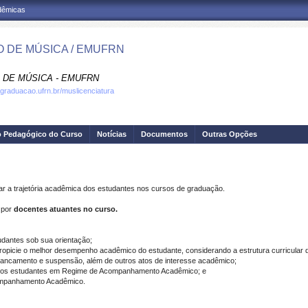
adêmicas
 DE MÚSICA / EMUFRN
 DE MÚSICA - EMUFRN
.graduacao.ufrn.br/muslicenciatura
o Pedagógico do Curso
Notícias
Documentos
Outras Opções
 a trajetória acadêmica dos estudantes nos cursos de graduação.
 por
docentes atuantes no curso.
dantes sob sua orientação;
 propicie o melhor desempenho acadêmico do estudante, considerando a estrutura curricular d
 trancamento e suspensão, além de outros atos de interesse acadêmico;
ula dos estudantes em Regime de Acompanhamento Acadêmico; e
companhamento Acadêmico.