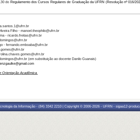
 130 do
Regulamento dos Cursos Regulares de Graduação da UFRN (Resolução nº 016/202
ia.santos.1@ufrn.br
iveira Filho - manoel.theophilo@ufrn.br
ma - ricardo.freitas@ufrn.br
a.domingos@ufrn.br
o - fernando.emboaba@ufrn.br
io.gomes@ufrn.br
rolina.chaves.gomes@ufrn.br
a.domingos@ufrn.br (em substituição ao docente Danilo Guanais)
enzgaulke@gmail.com
e Orientação Acadêmica
.
cnologia da Informação - (84) 3342 2210 | Copyright © 2006-2026 - UFRN - sigaa12-produca