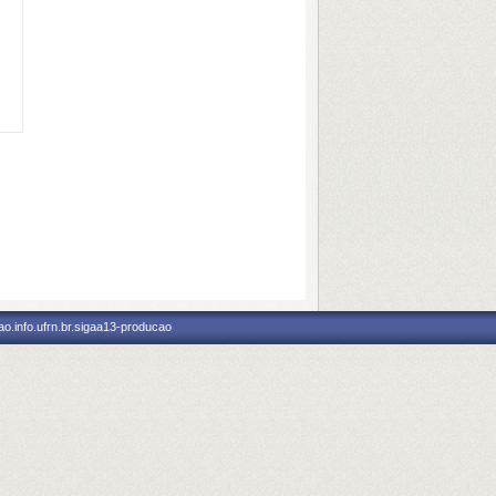
o.info.ufrn.br.sigaa13-producao