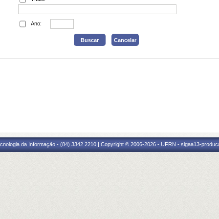
Ano:
cnologia da Informação - (84) 3342 2210 | Copyright © 2006-2026 - UFRN - sigaa13-produca