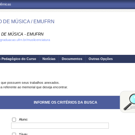
adêmicas
 DE MÚSICA / EMUFRN
 DE MÚSICA - EMUFRN
.graduacao.ufrn.br/muslicenciatura
o Pedagógico do Curso
Notícias
Documentos
Outras Opções
s que possuem seus trabalhos anexados.
ca referente ao memorial que deseja encontrar.
INFORME OS CRITÉRIOS DA BUSCA
Aluno:
Título: