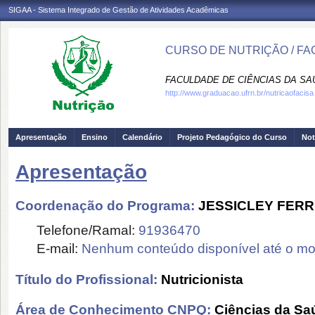
SIGAA - Sistema Integrado de Gestão de Atividades Acadêmicas
CURSO DE NUTRIÇÃO / FA
FACULDADE DE CIÊNCIAS DA SAÚD
http://www.graduacao.ufrn.br/nutricaofacisa
Apresentação
Ensino
Calendário
Projeto Pedagógico do Curso
Not
Apresentação
Coordenação do Programa:
JESSICLEY FERR
Telefone/Ramal:
91936470
E-mail:
Nenhum conteúdo disponível até o m
Título do Profissional:
Nutricionista
Área de Conhecimento CNPQ:
Ciências da Sa