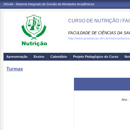
SIGAA - Sistema Integrado de Gestão de Atividades Acadêmicas
CURSO DE NUTRIÇÃO / FA
FACULDADE DE CIÊNCIAS DA SAÚD
http://www.graduacao.ufrn.br/nutricaofacisa
Apresentação
Ensino
Calendário
Projeto Pedagógico do Curso
Not
Turmas
Ano
.