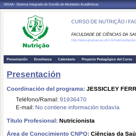
SIGAA - Sistema Integrado de Gestão de Atividades Acadêmicas
CURSO DE NUTRIÇÃO / FA
FACULDADE DE CIÊNCIAS DA SAÚD
http://www.graduacao.ufrn.br/nutricaofacisa
Presentación
Enseñanza
Calendario
Proyecto Pedagógico del Curso
Presentación
Coordinación del programa:
JESSICLEY FERR
Teléfono/Ramal:
91936470
E-mail:
No contiene información todavía
Título Profesional:
Nutricionista
Área de Conocimiento CNPQ:
Ciências da Sa