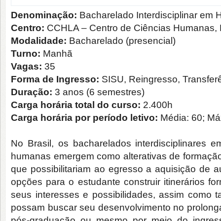
Denominação:
Bacharelado Interdisciplinar em
Centro:
CCHLA – Centro de Ciências Humanas, Le
Modalidade:
Bacharelado (presencial)
Turno:
Manhã
Vagas:
35
Forma de Ingresso:
SISU, Reingresso, Transfer
Duração:
3 anos (6 semestres)
Carga horária total do curso:
2.400h
Carga horária por período letivo:
Média: 60; M
No Brasil, os bacharelados interdisciplinares
humanas emergem como alterativas de formação
que possibilitariam ao egresso a aquisição de a
opções para o estudante construir itinerários fo
seus interesses e possibilidades, assim como
possam buscar seu desenvolvimento no prolong
pós-graduação ou mesmo por meio do ingres