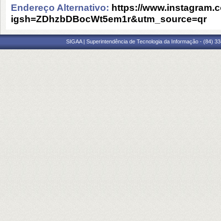
Endereço Alternativo:
https://www.instagram.
igsh=ZDhzbDBocWt5em1r&utm_source=qr
SIGAA | Superintendência de Tecnologia da Informação - (84) 3