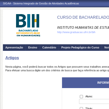
SIGAA - Sistema Integrado de Gestão de Atividades Acadêmicas
CURSO DE BACHARELADO I
INSTITUTO HUMANITAS DE ESTU
http://www.graduacao.ufrn.br/bih
Apresentação
Ensino
Calendário
Projeto Pedagógico do Curso
Not
Artigos
Nesta página, você poderá buscar todos os Artigos que possuem seus trabalhos anex
Para efetuar uma busca digite um dos critérios de busca que faça referência ao artigo 
INFORM
Aluno:
Título: