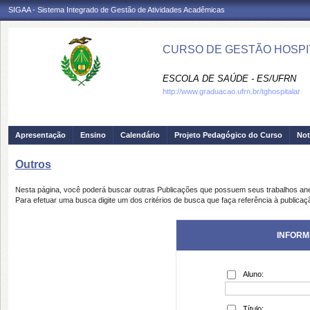
SIGAA - Sistema Integrado de Gestão de Atividades Acadêmicas
CURSO DE GESTÃO HOSPIT
ESCOLA DE SAÚDE - ES/UFRN
http://www.graduacao.ufrn.br/tghospitalar
Apresentação
Ensino
Calendário
Projeto Pedagógico do Curso
Not
Outros
Nesta página, você poderá buscar outras Publicações que possuem seus trabalhos an
Para efetuar uma busca digite um dos critérios de busca que faça referência à publicaç
INFORM
Aluno:
Título: