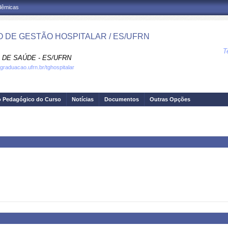
adêmicas
 DE GESTÃO HOSPITALAR / ES/UFRN
T
 DE SAÚDE - ES/UFRN
.graduacao.ufrn.br/tghospitalar
o Pedagógico do Curso
Notícias
Documentos
Outras Opções