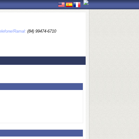
elefone/Ramal:
(84) 99474-6710