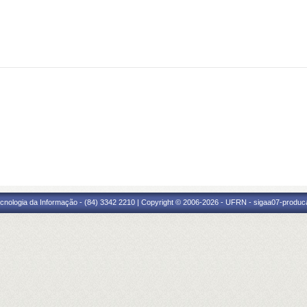
cnologia da Informação - (84) 3342 2210 | Copyright © 2006-2026 - UFRN - sigaa07-produca