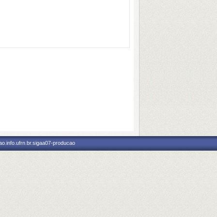
o.info.ufrn.br.sigaa07-producao