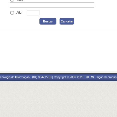
Año:
cnologia da Informação - (84) 3342 2210 | Copyright © 2006-2026 - UFRN - sigaa10-produca