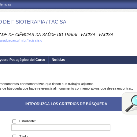
adêmicas
 DE FISIOTERAPIA / FACISA
DE DE CIÊNCIAS DA SAÚDE DO TRAIRI - FACISA - FACISA
graduacao.ufrn.br/facisafisio
yecto Pedagógico del Curso
Noticias
s monumentos conmemorativos que tienen sus trabajos adjuntos.
rios de búsqueda que hace referencia al monumento conmemorativos que desea encontrar..
INTRODUZCA LOS CRITERIOS DE BÚSQUEDA
Estudiante:
Título: