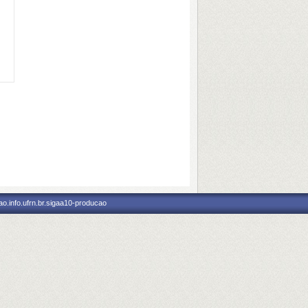
o.info.ufrn.br.sigaa10-producao