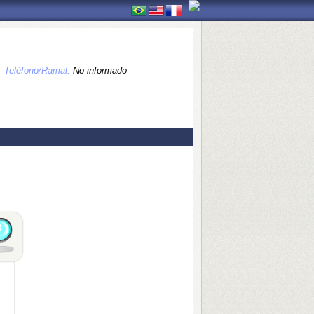
Teléfono/Ramal:
No informado