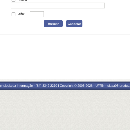
Año:
cnologia da Informação - (84) 3342 2210 | Copyright © 2006-2026 - UFRN - sigaa06-produca