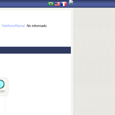
Teléfono/Ramal:
No informado