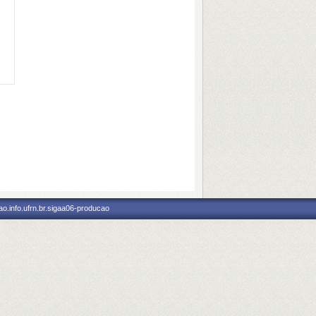
o.info.ufrn.br.sigaa06-producao