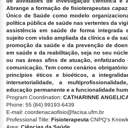
de atividades de investigação científica e
Abrange a formação de fisioterapeutas capa
Único de Saúde como modelo organizacional
política pública de saúde nas vertentes da vig
assistência em saúde de forma integrada e
sujeito com visão ampliada da clínica e da s
promoção da saúde e da prevenção de doenç
em saúde e da reabilitação, seja no seu núcl
ou nas áreas afins de atuação, enfatizando 
comunicação. Tem como cenários obrigatórios 
princípios éticos e bioéticos, a integral
intersetorialidade, a multiprofissionalidad
educação permanente e a funcionalidade hu
Program Coordination:
CATHARINNE ANGELICA
Phone: 55 (84) 99193-6439
E-mail: coordenacaofisio@facisa.ufrn.br
Professional Title:
Fisioterapeuta
CNPQ's Knowl
Area:
Ciências da Saúde