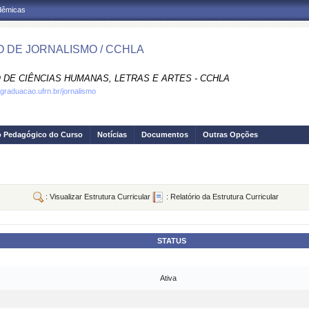
adêmicas
 DE JORNALISMO / CCHLA
 DE CIÊNCIAS HUMANAS, LETRAS E ARTES - CCHLA
.graduacao.ufrn.br/jornalismo
o Pedagógico do Curso
Notícias
Documentos
Outras Opções
: Visualizar Estrutura Curricular
: Relatório da Estrutura Curricular
STATUS
Ativa