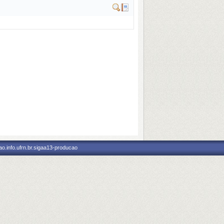
o.info.ufrn.br.sigaa13-producao