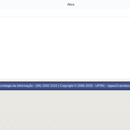
Ativa
cnologia da Informação - (84) 3342 2210 | Copyright © 2006-2026 - UFRN - sigaa13-produca