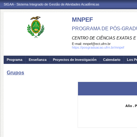
SIGAA - Sistema Integrado de Gestão de Atividades Acadêmicas
MNPEF
PROGRAMA DE PÓS-GRADUA
CENTRO DE CIÊNCIAS EXATAS E
E-mail:
mnpef@ect.ufrn.br
https://posgraduacao.ufrn.br/mnpef
Programa
Enseñanza
Proyectos de Investigación
Calendario
Los P
Grupos
Año . P