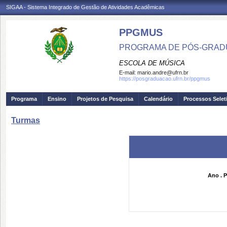
SIGAA - Sistema Integrado de Gestão de Atividades Acadêmicas
PPGMUS
PROGRAMA DE PÓS-GRAD
ESCOLA DE MÚSICA
E-mail:
mario.andre@ufrn.br
https://posgraduacao.ufrn.br/ppgmus
Programa
Ensino
Projetos de Pesquisa
Calendário
Processos Selet
Turmas
Ano . P