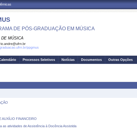
adêmicas
MUS
AMA DE PÓS-GRADUAÇÃO EM MÚSICA
 DE MÚSICA
io.andre@ufrn.br
sgraduacao.ufrn.br/ppgmus
Calendário
Processos Seletivos
Notícias
Documentos
Outras Opções
CAÇÂO
 AUXÍLIO FINANCEIRO
atividades de Assistência à Docência Assistida