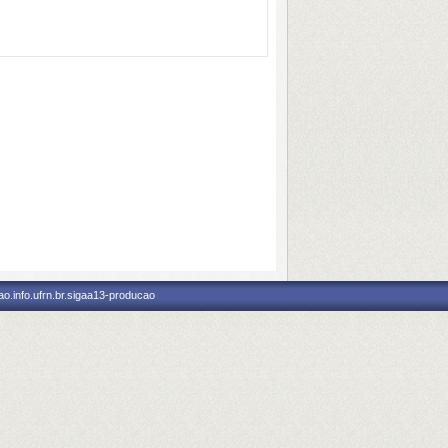
o.info.ufrn.br.sigaa13-producao