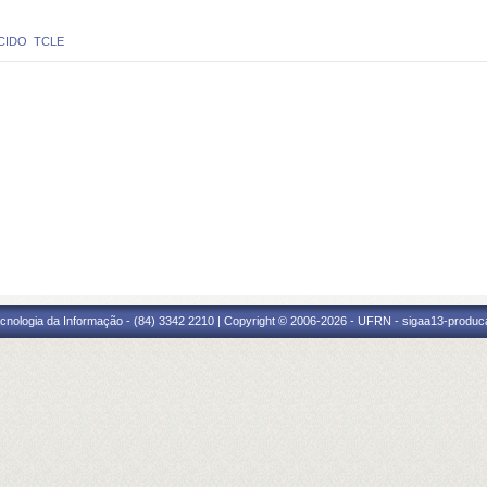
IDO  TCLE
cnologia da Informação - (84) 3342 2210 | Copyright © 2006-2026 - UFRN - sigaa13-produca