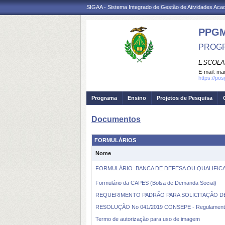
SIGAA - Sistema Integrado de Gestão de Atividades Ac
PPG
PROGR
ESCOLA
E-mail:
mar
https://po
Programa
Ensino
Projetos de Pesquisa
Documentos
FORMULÁRIOS
Nome
FORMULÁRIO  BANCA DE DEFESA OU QUALIFI
Formulário da CAPES (Bolsa de Demanda Social)
REQUERIMENTO PADRÃO PARA SOLICITAÇÃO DE
RESOLUÇÃO No 041/2019 CONSEPE - Regulamenta as 
Termo de autorização para uso de imagem