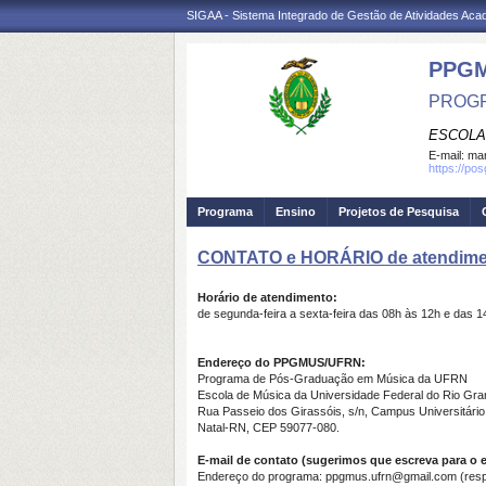
SIGAA - Sistema Integrado de Gestão de Atividades Ac
PPG
PROGR
ESCOLA
E-mail:
mar
https://po
Programa
Ensino
Projetos de Pesquisa
CONTATO e HORÁRIO de atendim
Horário de atendimento:
de segunda-feira a sexta-feira das 08h às 12h e das 1
Endereço do PPGMUS/UFRN:
Programa de Pós-Graduação em Música da UFRN
Escola de Música da Universidade Federal do Rio Gra
Rua Passeio dos Girassóis, s/n, Campus Universitári
Natal-RN, CEP 59077-080.
E-mail de contato (sugerimos que escreva para o
Endereço do programa: ppgmus.ufrn@gmail.com (respo