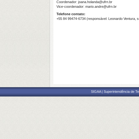
Coordenador: joana.holanda@ufrn.br
Vice-coordenador: mario.andre@ufrn.br
Telefone contato:
+55 84 99474-6734 (responsável: Leonardo Ventura, s
SIGAA | Superintendência de Te