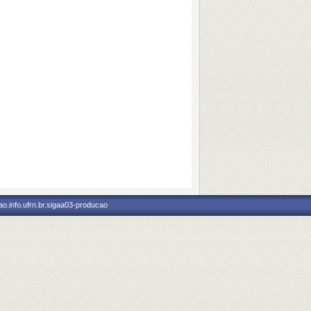
o.info.ufrn.br.sigaa03-producao