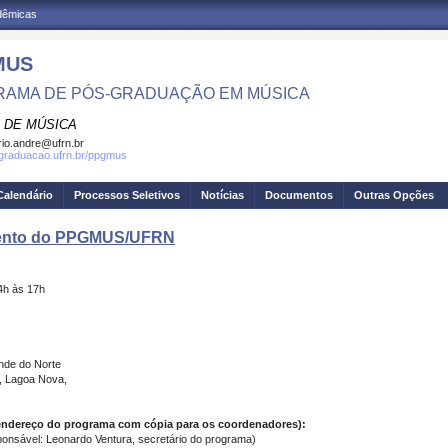
adêmicas
MUS
AMA DE PÓS-GRADUAÇÃO EM MÚSICA
 DE MÚSICA
io.andre@ufrn.br
sgraduacao.ufrn.br/ppgmus
Calendário
Processos Seletivos
Notícias
Documentos
Outras Opções
ento do PPGMUS/UFRN
4h às 17h
nde do Norte
o, Lagoa Nova,
 endereço do programa com cópia para os coordenadores):
nsável: Leonardo Ventura, secretário do programa)