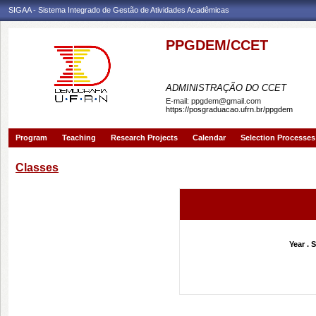
SIGAA - Sistema Integrado de Gestão de Atividades Acadêmicas
PPGDEM/CCET
PROGRAMA DE PÓS-GRAD
ADMINISTRAÇÃO DO CCET
E-mail:
ppgdem@gmail.com
https://posgraduacao.ufrn.br/ppgdem
Program
Teaching
Research Projects
Calendar
Selection Processes
Classes
Year . 