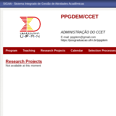
SIGAA - Sistema Integrado de Gestão de Atividades Acadêmicas
PPGDEM/CCET
PROGRAMA DE PÓS-GRAD
ADMINISTRAÇÃO DO CCET
E-mail:
ppgdem@gmail.com
https://posgraduacao.ufrn.br/ppgdem
Program
Teaching
Research Projects
Calendar
Selection Processes
Research Projects
Not available at this moment