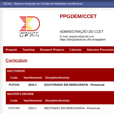
SIGAA - Sistema Integrado de Gestão de Atividades Acadêmicas
PPGDEM/CCET
PROGRAMA DE PÓS-GRAD
ADMINISTRAÇÃO DO CCET
E-mail:
ppgdem@gmail.com
https://posgraduacao.ufrn.br/ppgdem
Program
Teaching
Research Projects
Calendar
Selection Processes
Curriculum
DOCTORATE
Code
Year/Semester
Discipline/Activity
POP24D
2024.1
DOUTORADO EM DEMOGRAFIA - Presencial
MASTER'S DEGREE
Code
Year/Semester
Discipline/Activity
POP24M
2024.1
MESTRADO EM DEMOGRAFIA - Presencial